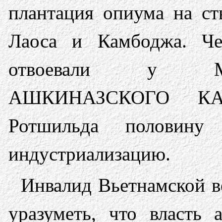
плантация опиума на сты
Лаоса и Камбоджа. Че
отвоевали у МИ
АШКИНАЗСКОГО КАГ
Ротшильда половину
индустриализацию.
Инвалид Вьетнамской 
уразуметь, что власт