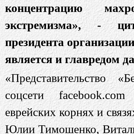
концентрацию махр
экстремизма», - ци
президента организации
является и главредом д
«Представительство «Б
соцсети facebook.co
еврейских корнях и связ
Юлии Тимошенко, Витали