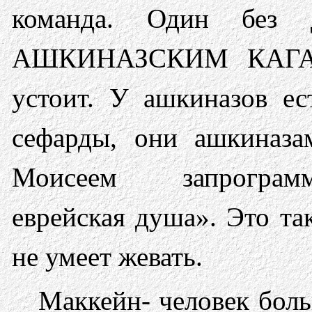
команда. Один без
АШКИНАЗСКИМ КАГАН
устоит. У ашкиназов ес
сефарды, они ашкиназа
Моисеем запрограмм
еврейская душа». Это так
не умеет жевать.
Маккейн- человек боль