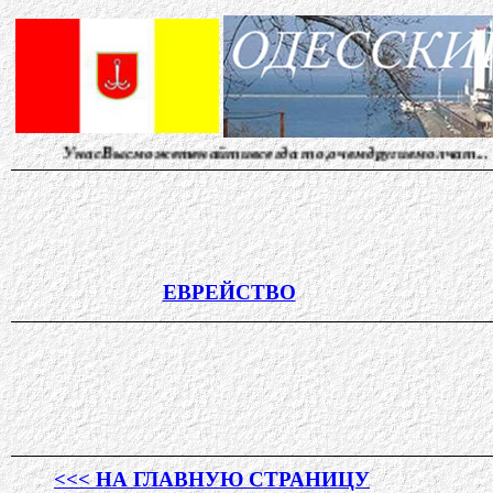
можетенайтивсегда то,очемдругиемолчат... Редакция прини
ЕВРЕЙСТВО
<<< НА ГЛАВНУЮ СТРАНИЦУ