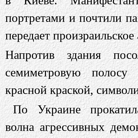
в Киеве. Манифеста
портретами и почтили па
передает произраильское
Напротив здания посо
семиметровую полосу 
красной краской, симво
По Украине прокатил
волна агрессивных демо