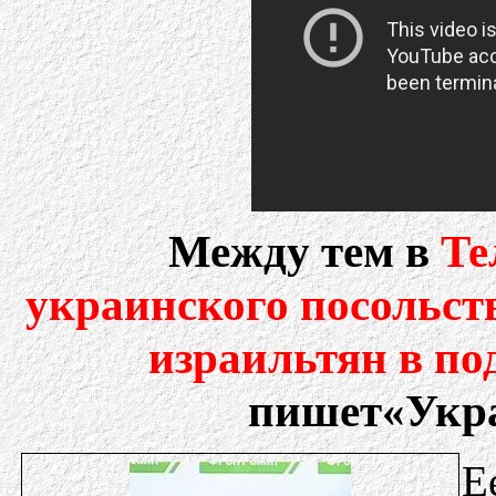
Между тем в
Те
украинского посольст
израильтян в по
пишет«Укра
Е