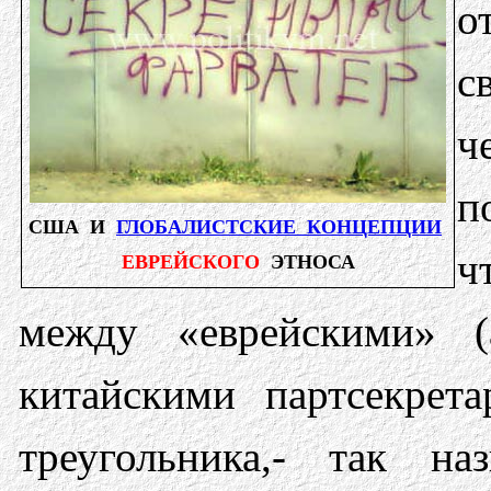
о
с
ч
п
США И
ГЛОБАЛИСТСКИЕ КОНЦЕПЦИИ
ч
ЕВРЕЙСКОГО
ЭТНОСА
между «еврейскими» (
китайскими партсекрета
треугольника,- так на