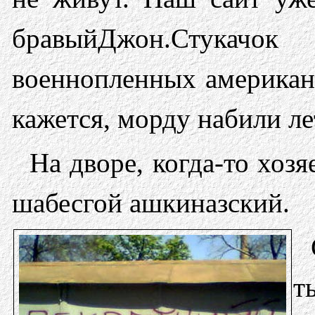
бравыйДжон.Стука
военнопленных американц
кажется, морду набили ле
На дворе, когда-то хо
шабесгой ашкиназский.
т