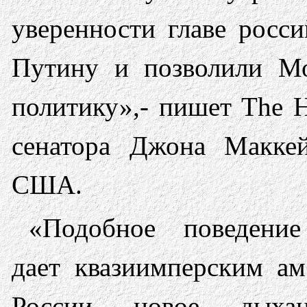
уверенности главе росси
Путину и позволили Мо
политику»,- пишет The H
сенатора Джона Маккей
США.
«Подобное поведен
дает квазиимперским а
России новое дыха