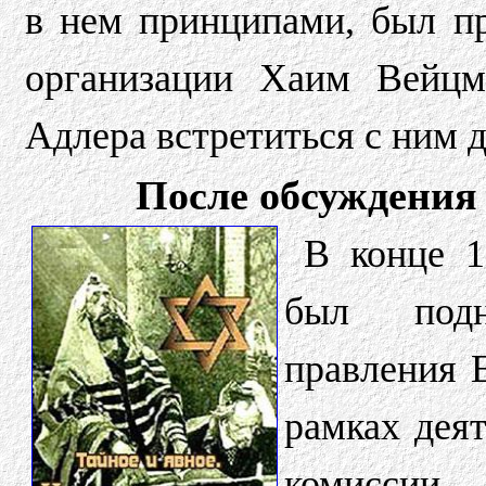
в нем принципами, был п
организации Хаим Вейцм
Адлера встретиться с ним 
После обсуждения 
В конце 1
был подн
правления Е
рамках дея
комиссии