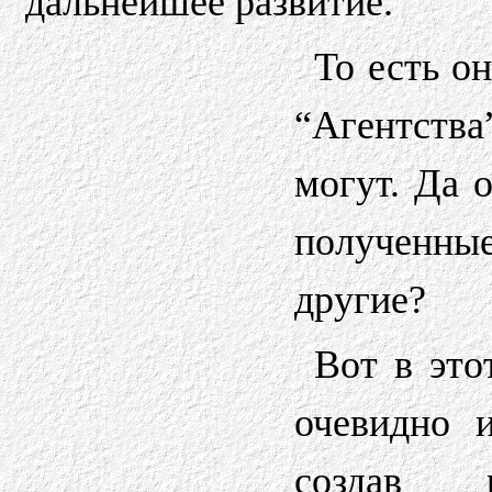
дальнейшее развитие.
То есть о
“Агентств
могут. Да 
полученны
другие?
Вот в это
очевидно 
создав 