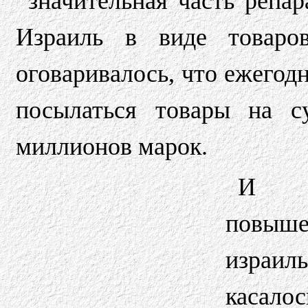
значительная часть репа
Израиль в виде товаро
оговаривалось, что ежегод
посылаться товары на 
миллионов марок.
И .
повыш
израил
касал