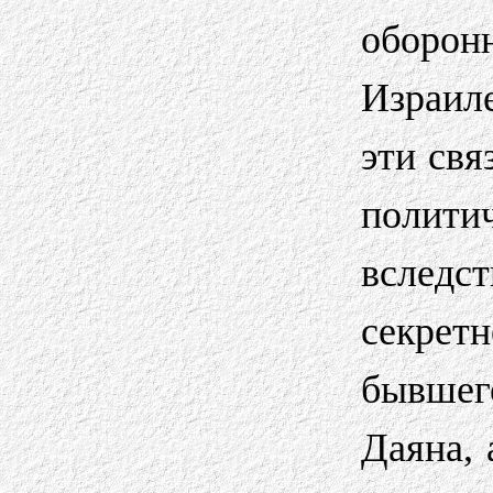
оборон
Израил
эти свя
политич
вслед
секрет
бывшег
Даяна, 