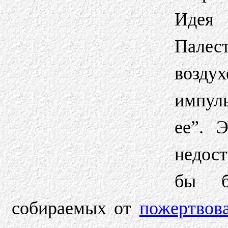
Идея
Палес
возду
импул
ее”. 
недос
бы б
собираемых от
пожертвов