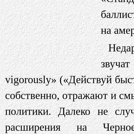
баллис
на аме
Неда
звуча
vigorously» («Действуй быс
собственно, отражают и см
политики. Далеко не слу
расширения на Черно