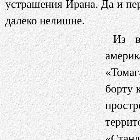
устрашения Ирана. Да и пе
далеко нелишне.
Из в
амер
«Томаг
борту 
прос
терр
«Станд