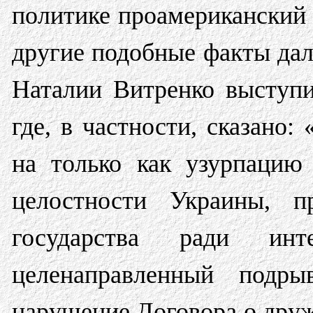
политике проамериканский 
другие подобные факты да
Наталии Витренко выступи
где, в частности, сказано
на только как узурпацию 
целостности Украины, пр
государства ради и
целенаправленный подр
нарушение Договора о друж