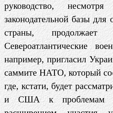
руководство, несмотр
законодательной базы для 
страны, продолжае
Североатлантические вое
например, пригласил Укра
саммите НАТО, который сост
где, кстати, будет рассмат
и США к проблемам г
расширением участия у