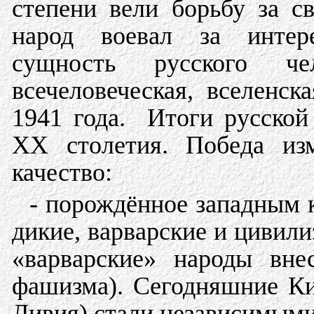
степени вели борьбу за с
народ воевал за интере
сущность русского ч
всечеловеческая, вселенск
1941 года. Итоги русско
ХХ столетия. Победа из
качество:
- порождённое западным 
дикие, варварские и цивил
«варварские» народы вн
фашизма). Сегодняшние Ки
Ливия) стали независимыми