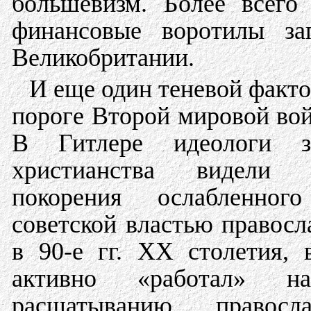
большевизм. Более всего
финансовые воротилы за
Великобритании.
И еще один теневой факто
пороге Второй мировой во
В Гитлере идеологи з
христианства видели 
покорения ослабленно
советской властью правосл
в 90-е гг. ХХ столетия, 
активно «работал» 
расшатыванию право