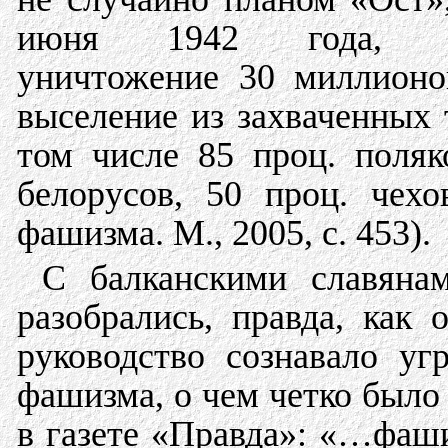
июня 1942 года, пре
уничтожение 30 миллионов
выселение из захваченных 
том числе 85 проц. поляк
белорусов, 50 проц. чех
фашизма. М., 2005, с. 453).
С балканскими славяна
разобрались, правда, как 
руководство сознавало уг
фашизма, о чем четко было 
в газете «Правда»: «…фаш