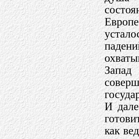
состо
Европе
устал
паден
охваты
Запад
сове
госуда
И дале
готови
как ве