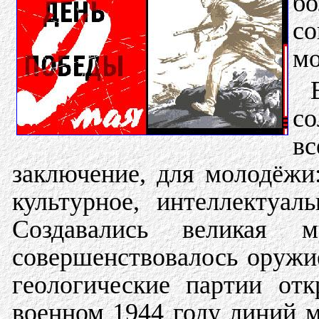
б
со
мо
со
в
заключение, для молодёжи:
культурное, интеллектуа
Создавались великая 
совершенствовалось оружи
геологические партии от
военном 1944 году линий м