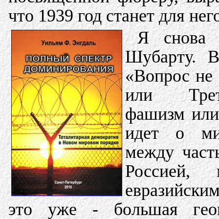
что 1939 год станет для не
Я снова 
Шубарту. В
«Вопрос не 
или Трет
фашизм или
идет о ми
между част
Россией, 
евразийским
это уже - большая геоп