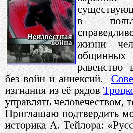
существую
в польз
справедлив
жизни чел
общинны
равенство 
без войн и аннексий.
Сове
изгнания из её рядов
Троцк
управлять человечеством, т
Приглашаю подтвердить мо
историка А. Тейлора: «Русс