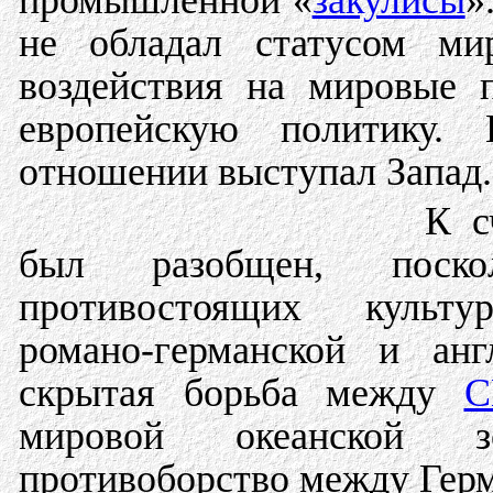
промышленной «
закулисы
»
не обладал статусом м
воздействия на мировые 
европейскую политику
отношении выступал Запад.
К с
был разобщен, поско
противостоящих культур
романо-германской и ан
скрытая борьба между
мировой океанской з
противоборство между Герм