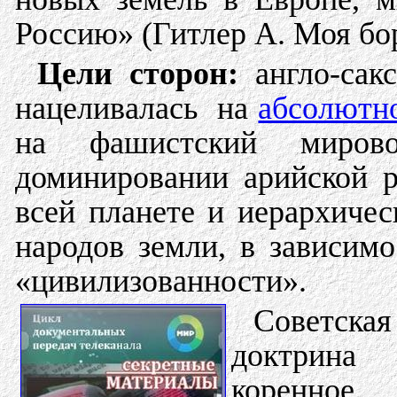
Россию» (Гитлер А. Моя бор
Цели сторон:
англо-сакс
нацеливалась на
абсолютно
на фашистский миров
доминировании арийской 
всей планете и иерархиче
народов земли, в зависимо
«цивилизованности».
Советска
доктрина 
коренн