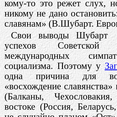
кому-то это режет слух, н
никому не дано остановит
славянам» (В.Шубарт. Европа
Свои выводы Шубарт 
успехов Советской 
международных симп
социализма. Поэтому у
За
одна причина для вой
«восхождение славянства» 
(Балканы, Чехословаки
востоке (Россия, Беларусь
не случайно планом «Ост»