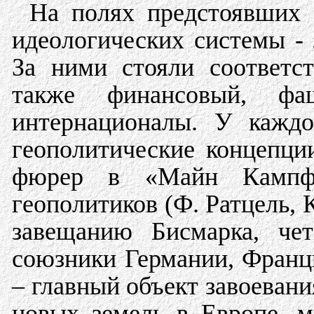
На полях предстоявших 
идеологических системы -
За ними стояли соответс
также финансовый, фа
интернационалы. У каждо
геополитические концепци
фюрер в «Майн Кампф»
геополитиков (Ф. Ратцель, 
завещанию Бисмарка, че
союзники Германии, Франц
– главный объект завоевани
новых земель в Европе, м