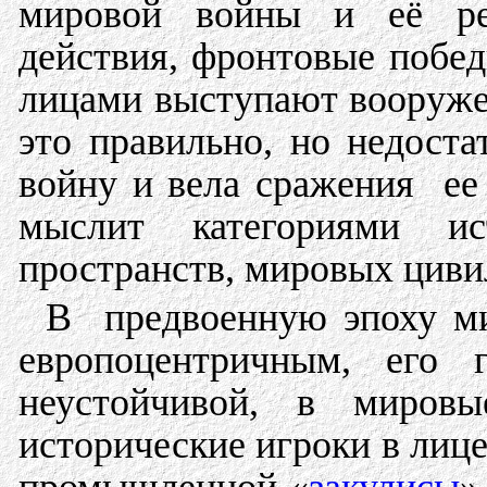
мировой войны и её рез
действия, фронтовые поб
лицами выступают вооруже
это правильно, но недоста
войну и вела сражения ее
мыслит категориями ис
пространств, мировых циви
В предвоенную эпоху ми
европоцентричным, его г
неустойчивой, в миров
исторические игроки в ли