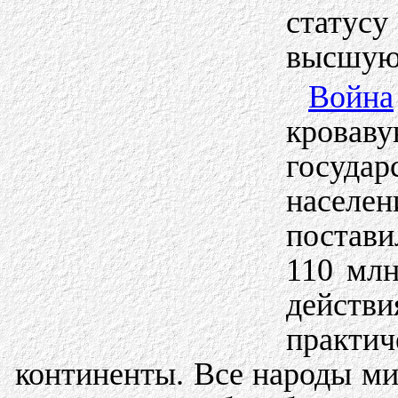
статус
высшую
Война
крова
госуда
насел
постави
110 млн
дейст
прак
континенты. Все народы м