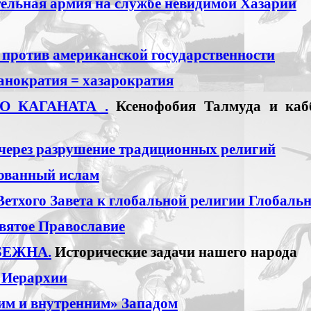
тельная армия на службе невидимой Хазарии
 против американской государственности
анократия = хазарократия
О КАГАНАТА .
Ксенофобия Талмуда и каб
 через разрушение традиционных религий
рованный ислам
етхого Завета к глобальной религии Глобальн
святое Православие
БЕЖНА.
Исторические задачи нашего народа
в Иерархии
им и внутренним» Западом