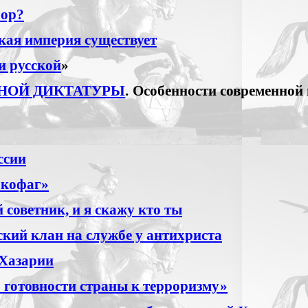
бор?
кая империя существует
и русской
»
НОЙ ДИКТАТУРЫ
. Особенности современной
ссии
ркофаг»
 советник, и я скажу кто ты
кий клан на службе у антихриста
Хазарии
 готовности страны к терроризму»