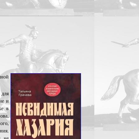
яной
 для
ие и
ке в
ова,
ого,
ния.
, не