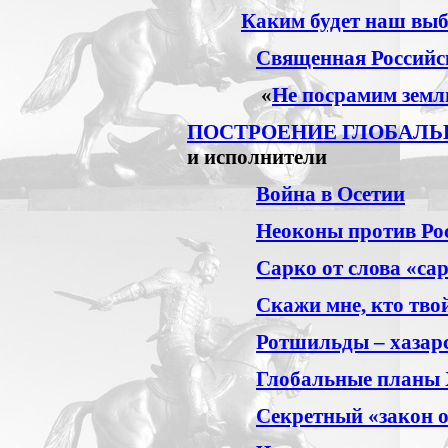
Каким будет наш вы
Священная Российс
«
Не посрамим земл
ПОСТРОЕНИЕ ГЛОБАЛЬ
и исполнители
Война в Осетии
Неоконы против Ро
Сарко от слова «са
Скажи мне, кто твой
Ротшильды – хазарс
Глобальные планы 
Секретный «закон о