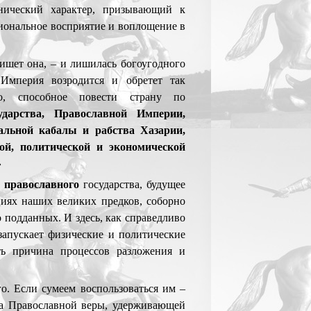
нический характер, призывающий к
иональное восприятие и воплощение в
пишет она, – и лишилась богоугодного
 Империя возродится и обретет так
тво, способное повести страну по
ударства, Православной Империи,
альной кабалы и рабства Хазарии,
ой, политической и экономической
»
е православного
государства, будущее
иях наших великих предков, соборно
 подданных. И здесь, как справедливо
 запускает физические и политические
ть причина процессов разложения и
. Если сумеем воспользоваться им –
ца Православной веры, удерживающей