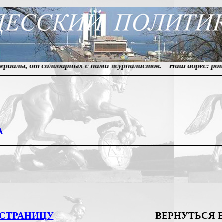
солидарных с нами журналистов. Наш адрес:
politikym@len
А
 СТРАНИЦУ
ВЕРНУТЬСЯ 