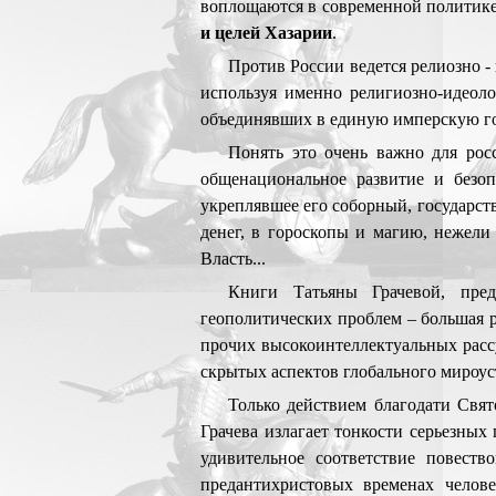
воплощаются в современной политике
и целей Хазарии
.
Против России ведется релиозно -
используя именно религиозно-идеоло
объединявших в единую имперскую го
Понять это очень важно для росс
общенациональное развитие и безоп
укреплявшее его соборный, государст
денег, в гороскопы и магию, нежел
Власть...
Книги Татьяны Грачевой, пред
геополитических проблем – большая р
прочих высокоинтеллектуальных расс
скрытых аспектов глобального мироуст
Только действием благодати Свя
Грачева излагает тонкости серьезных
удивительное соответствие повеств
предантихристовых временах челов