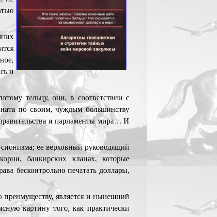
атью
шних
ится
ное,
сь и
отому тельцу, они, в соответствии с
аната по своим, чуждым большинству
е правительства и парламенты мира… И
и сионизма; ее верховный руководящий
орни, банкирских кланах, которые
рава бесконтрольно печатать доллары,
о преимуществу, является и нынешний
 ясную картину того, как практически