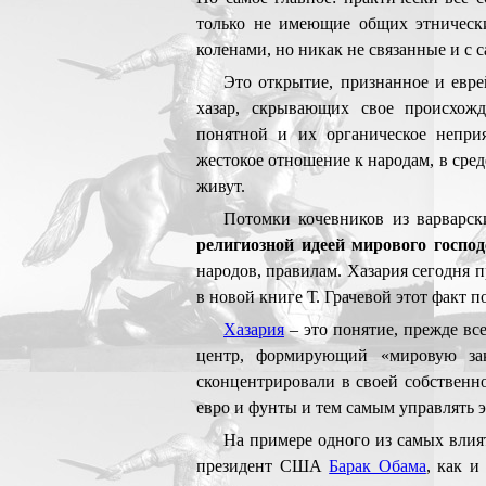
только не имеющие общих этническ
коленами, но никак не связанные и с 
Это открытие, признанное и евре
хазар, скрывающих свое происхожд
понятной и их органическое неприя
жестокое отношение к народам, в сред
живут.
Потомки кочевников из варварск
религиозной идеей мирового господ
народов, правилам. Хазария сегодня 
в новой книге Т. Грачевой этот факт 
Хазария
– это понятие, прежде вс
центр, формирующий «мировую зак
сконцентрировали в своей собственно
евро и фунты и тем самым управлять 
На примере одного из самых влия
президент США
Барак Обама
, как и