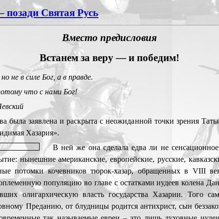
– позади Святая Русь
Вместо предисловия
Встанем за веру — и победим!
но не в силе Бог, а в правде.
отому что с нами Бог!
Невский
ва была заявлена и раскрыта с неожиданной точки зрения Тать
идимая Хазария».
В ней же она сделала едва ли не сенсационное
ытие: нынешние американские, европейские, русские, кавказск
ные потомки кочевников тюрок-хазар, обращенных в VIII ве
оплеменную популяцию во главе с остатками иудеев колена Дан
ших олигархическую власть государства Хазарии. Того сам
рковному Преданию, от блудницы родится антихрист, сын беззако
современные так называемые евреи – это лишь духовные иудеи