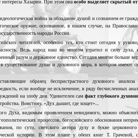
 интересы Хазарии. При этом она
особо выделяет скрытый от
 идеологическая война за обладание душой и сознанием ее гражд
гическое оружие, основанное, в нашем случае, на Православи
сударственность народы России.
ийских читателей, особенно тех, кто стоит сегодня у руково
асность. Ведь народ наш во многом утратил и силу духа, 
венный разум и державное единство. Сегодня многие больше вер
и в существование души и духовного мира, в котором имеют 
ставляющие образец беспристрастного духовного анализ
едкость, если вообще не исключение, в ряду бесчисленных ана
уждений на злобу дня. Удивителен сам
факт глубокого духов
ройства. Воистину, «Дух дышит, где хощет»...
того Духа, видимым проявлением невидимого, можно объяснит
 геополитических процессов, богословского обоснования непр
ования, по сути, светского автора духу и букве церковног
еческой истории. В этом плане у обеих книг Т. Грачевой, 