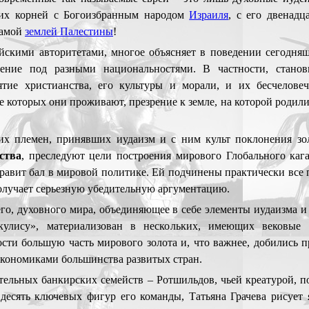
их корней с Богоизбранным народом
Израиля
, с его двенадц
самой
землей Палестины
!
йскими авторитетами, многое объясняет в поведении сегодня
ение под разными национальностями. В частности, станов
тие христианства, его культуры и морали, и их бесчеловеч
е которых они проживают, презрение к земле, на которой родили
их племен, принявших иудаизм и с ним культ поклонения зол
ства
, преследуют цели построения мирового Глобального каг
правит бал в мировой политике. Ей подчинены практически вс
получает серьезную убедительную аргументацию.
его, духовного мира, объединяющее в себе элементы иудаизма 
улису», материализован в нескольких, имеющих вековые к
сти большую часть мирового золота и, что важнее, добились п
экономиками большинства развитых стран.
тельных банкирских семейств – Ротшильдов, чьей креатурой, п
 десять ключевых фигур его команды, Татьяна Грачева рисует