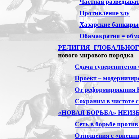
Частная разведыва
Противление злу
Хазарские банкиры
Обамакратия = обм
РЕЛИГИЯ ГЛОБАЛЬНОГ
нового мирового порядка
Сдача суверенитетов
Проект – модернизи
От реформирования В
Сохраним в чистоте 
«НОВАЯ БОРЬБА» НЕИЗ
Сеть в борьбе проти
Отношения с «внешн