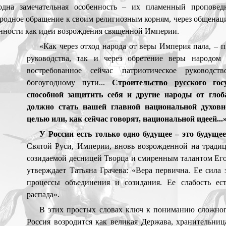
одна замечательная особенность – их пламенный проповед
родное обращение к своим религиозным корням, через общенац
енности как идеи возрождения священной Империи.
«Как через отход народа от веры Империя пала, – 
руководства, так и через обретение веры народом
востребованное сейчас патриотическое руководс
богоугодному пути...
Строительство русского гос
способной защитить себя и другие народы от глоб
должно стать нашей главной национальной духовн
целью или, как сейчас говорят, национальной идеей...
У России есть только одно будущее – это будуще
Святой Руси, Империи, вновь возрожденной на традиц
созидаемой десницей Творца и смиренным талантом Его
утверждает Татьяна Грачева: «Вера первична. Ее сила
процессы объединения и созидания. Ее слабость ес
распада».
В этих простых словах ключ к пониманию сложного
Россия возродится как великая Держава, хранительни