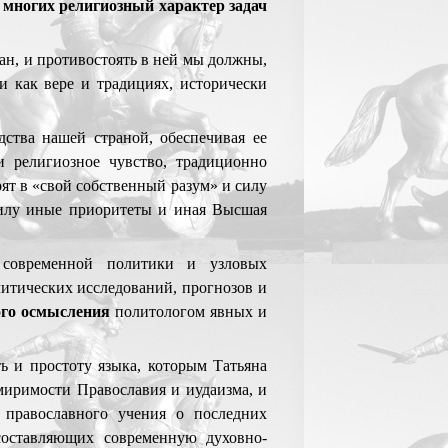
 многих религиозный характер задач
ан, и противостоять в ней мы должны,
и как вере и традициях, исторически
дства нашей страной, обеспечивая ее
и религиозное чувство, традиционно
ят в «свой собственный разум» и силу
силу иные приоритеты и иная Высшая
а современной политики и узловых
литических исследований, прогнозов и
ного осмысления
политологом явных и
ь и простоту языка, которым Татьяна
имиримости Православия и иудаизма, и
о православного учения о последних
составляющих современную духовно-