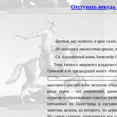
Отступать некуда 
Братья, нас немного, а враг силен, 
Не побоимся множества врагов, п
Св. благоверный князь Александр 
Тема тайного мирового владычест
Грачевой в ее предыдущей книге «Нев
массового российского читателя откр
иные евреи – это этнические, кров
иудаизм и образовавших единую разн
изгнанных из Палестины и составив
заметим, колена, из которого, по це
Но самое главное: практически все 