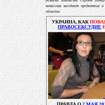
розыска Владислав Сердюк утве
комиссиях заседают предвзятые и
области:
УКРАИНА, КАК
НОВА
ПРАВОСЕКСУДИЕ
ПРАВДА О
2 МАЯ 20