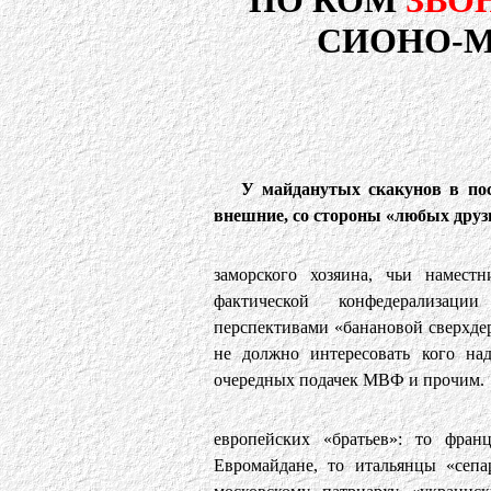
ПО КОМ
ЗВО
СИОНО-МА
У майданутых скакунов в по
внешние, со стороны «любых друзи
заморского хозяина, чьи намест
фактической конфедерализац
перспективами «банановой сверхде
не должно интересовать кого над
очередных подачек МВФ и прочим.
европейских «братьев»: то фра
Евромайдане, то итальянцы «сепа