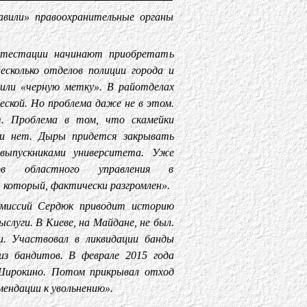
авили» правоохранительные органы
ттестации начинают приобретать
есколько отделов полиции города и
или «черную метку». В райотделах
еской. Но проблема даже не в этом.
т. Проблема в том, что скамейки
ски нет. Дыры придется закрывать
выпускниками университета. Уже
ков областного управления в
 который, фактически разгромлен».
омиссий Сердюк приводит историю
ыслуги. В Киеве, на Майдане, не был.
. Участвовал в ликвидации банды
из бандитов. В феврале 2015 года
 Широкино. Потом прикрывал отход
мендации к увольнению».