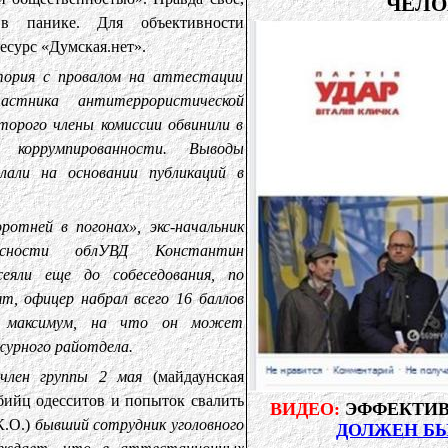
ЧЕЛО
в панике. Для объективности
сурс «Думская.нет».
тория с провалом на аттестации
астника антитеррористической
торого члены комиссии обвинили в
коррумпированности. Выводы
лали на основании публикаций в
отней в погонах», экс-начальник
пасности облУВД Константин
еяли еще до собеседования, по
т, офицер набрал всего 16 баллов
ь максимум, на что он может
урного райотдела.
 член группы 2 мая
(майдаунская
ийц одесситов и попыток свалить
ВИДЕО:
ЭФФЕКТИ
К.О.)
бывший сотрудник уголовного
ДОЛЖЕН Б