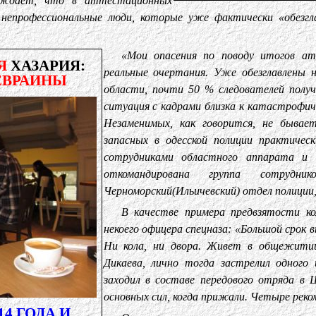
рждает, что в аттестационных
 непрофессиональные люди, которые уже фактически «обезгл
«Мои опасения по поводу итогов а
Я
ХАЗАРИЯ:
реальные очертания. Уже обезглавлены н
ЕВРАИНЫ
области, почти 50 % следователей получ
ситуация с кадрами близка к катастрофич
Незаменимых, как говорится, не бывае
запасных в одесской полиции практиче
сотрудниками областного аппарата и 
откомандирована группа сотрудни
Черноморский(Ильичевский) отдел полиции,
В качестве примера предвзятости к
некоего офицера спецназа: «Большой срок в
Ни кола, ни двора. Живет в общежитии
Дикаева, лично тогда застрелил одного 
заходил в составе передового отряда в
основных сил, когда прижали. Четыре реко
14 ГОДА И