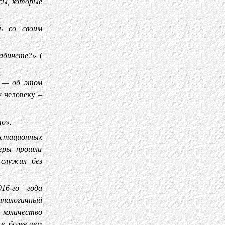
сы, которые
ь со своим
кабинете?»
(
» — об этом
у человеку –
о».
естационных
неры прошли
служил без
16-го года
аналогичный
 количество
е. более чем