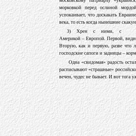
московскому патриарху «украинск
морковкой перед ослиной мордо
успокаивает, что доскакать Евраине
века, то есть когда нынешние скаку
3) Хрен с ними, с
Америкой – Европой. Первой, видно
Вторую, как и первую, разве что 
господские сапоги и задницы – корм
Одна «свидомая» радость остал
расписывают «страшные» российские
вечен, чудес не бывает. И вот тога 