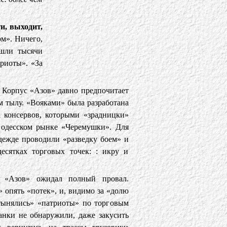
и, выходит,
м». Ничего,
ышли тысячи
триоты». «За
 Корпус «Азов» давно предпочитает
ом тылу. «Вояками» была разработана
 консервов, которыми «зрадницки»
 одесском рынке «Черемушки». Для
дежде проводили «разведку боем» и
есятках торговых точек: : икру и
» «Азов» ожидал полный провал.
» опять «потек», и, видимо за «долю
тынялись» «патриоты» по торговым
анки не обнаружили, даже закусить