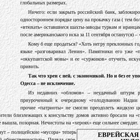
глобальных размерах.
Ничего: если закрыть российский банк, заблокир
одностороннем порядке цену на прокачку газа ( тем б
«втюхать» оставшиеся шахты-заводы туркам и иранцам 
после американського иска за 11 сентября останутся) – 
Кому б еще продаться? «Хоть негру преклонных го
языке «разговаривал Ленин». Памятники его уже «п
«оккупантской мовы» и ее «суржиков» отучить, иску
привить.
Так что хрен с ней, с экономикой. Но и без ее уп
Одесса – не исключение.
Из недавних «обломов» – неудачный штурм ро
приуроченный к очередному «голодуванню Надии 
прочие «патриоты» не смогли преодолеть жидкую ц
жители близлежащих к консульству домов активно бросали на «
 вышла, позорная. Нечистоты на «хероях» еще сильнее смердят.
чут – полицейские «мусора» теперь
ЕВРЕЙСКА
й общественностью». Правда свое,