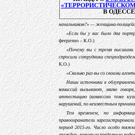
«ТЕРРОРИСТИЧЕСКОМ
В ОДЕССЕ
начальником?» — женщина-полицейск
«Если бы у вас было два портр
феерично – К.О.)
«Почему вы с тремя высшими о
спросили сотрудника спецподразде
К.О.)
«Сколько раз вы со своими аген
Наши источники в облуправлен
комиссий вызывают, мягко говоря
аттестацию
(комиссии тоже куш
нарушений, по неизвестным причин
Тем временем, по информаци
правоохранители зарегистрировали
период 2015-го. Число особо тяжк
граждан, которым предъявили подозр