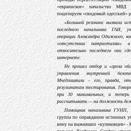
«евраинское» начальство МВД 
поцитируем «свидомый одесский» ре
«Большой резонанс вызвала ис
последнего начальника ГАИ, уч
операции Александра Одижного, ко
«отсутствии патриотизма» и 
относительно последнего они сде
интернете.
Не прошел отбор и «гроза обор
управления внутренней безо
Мчедлишвили – его, правда, отс
результатам тестирования. Говоря
при 30 минимальных, и тепер
рассчитывать — на должность деж
Помощник начальника ГУНП,
группа по оправданию истинных уб
вину на выживших «куликовцев» - 