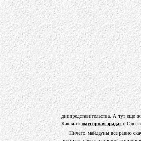
диппредставительства. А тут еще 
Какая-то
«мусорная зрада»
в Одессе
Ничего, майдауны все равно ска
проходят переаттестацию «свидомо