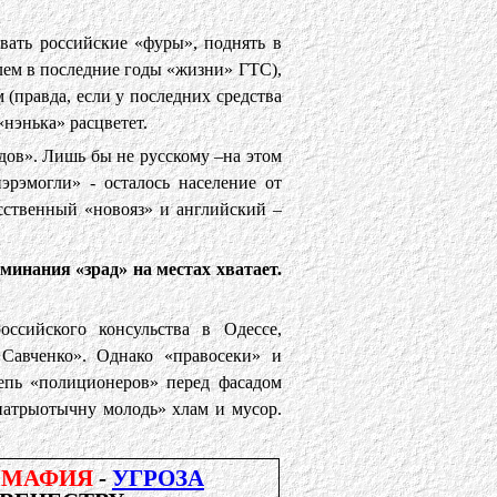
овать российские «фуры», поднять в
олем в последние годы «жизни» ГТС),
(правда, если у последних средства
«нэнька» расцветет.
дов». Лишь бы не русскому –на этом
эрэмогли» - осталось население от
сственный «новояз» и английский –
оминания «зрад» на местах хватает.
ссийского консульства в Одессе,
Савченко». Однако «правосеки» и
епь «полиционеров» перед фасадом
патрыотычну молодь» хлам и мусор.
Я
МАФИЯ
-
УГРОЗА