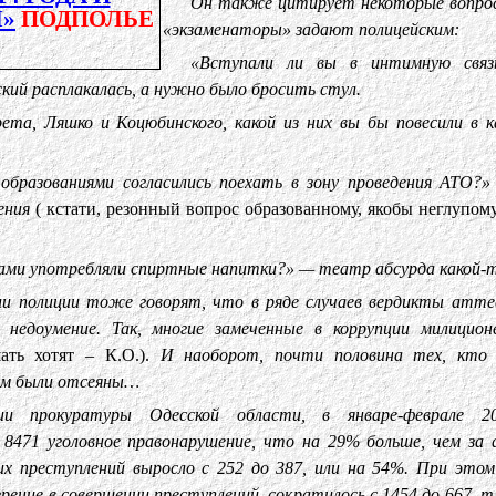
Он также цитирует некоторые вопро
»
ПОДПОЛЬЕ
«экзаменаторы» задают полицейским:
«Вступали ли вы в интимную связ
ий расплакалась, а нужно было бросить стул.
ета, Ляшко и Коцюбинского, какой из них вы бы повесили в 
бразованиями согласились поехать в зону проведения АТО?
ления
( кстати, резонный вопрос образованному, якобы неглупом
тами употребляли спиртные напитки?» — театр абсурда какой-т
ии полиции тоже говорят, что в ряде случаев вердикты атт
, недоумение. Так, многие замеченные в коррупции милицио
ать хотят – К.О.).
И наоборот, почти половина тех, кто 
ам были отсеяны…
и прокуратуры Одесской области, в январе-феврале 20
 8471 уголовное правонарушение, что на 29% больше, чем за 
их преступлений выросло с 252 до 387, или на 54%. При этом
ение в совершении преступлений, сократилось с 1454 до 667, т.