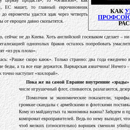
у церкву продасть», то «безвизой», как
й, ЕС машет, то главный еврочиновник
КАК
У
 до евромечты удастся эдак через четверть
ПРОФСО
ны от евроцен давно скопытятся.
РА
, сейчас не до Киева. Хоть английский госязыком сделает – ни 
легализацией однополых браков осталось попробовать умаслит
ят «из рук плохо».
ась: «Рашке скоро каюк». Только странно: два года ежеднево
 беды, а та все еще держится. Варварская азиатчина! Ничего -
уж точно наступит «хохлорай».
Пока же на самой Евраине внутренние «зрады
числе игрушечный флот, спиваются, разлагаются, дезе
Помолчим за экономические показатели, тарифы
громкие скандалы с армейскими и флотскими поставк
Кому из майданутых та экономика важна? Забудем и п
компромат европравителей. Ведь по нему выходит, что
чтоб мелких (относительно) воришек сменили убийц