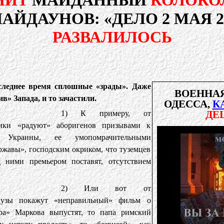
НИТ
МАЙДАННЫЙ
КОЛОКО
ЙДАУНОВ: «ДЕЛО 2 МАЯ 2
РАЗВАЛИЛОСЬ
следнее время сплошные «зрады». Даже
ВОЕННА
в» Запада, и то зачастили.
ОДЕССА,
К
ДЕ
1) К примеру, от
ники «радуют» аборигенов призывами к
ии Украины, ее умопомрачительными
ржавы», господским окриком, что туземцев
 ними премьером поставят, отсутствием
2) Или вот от
нцузы покажут «неправильный» фильм о
ра» Маркова выпустят, то папа римский