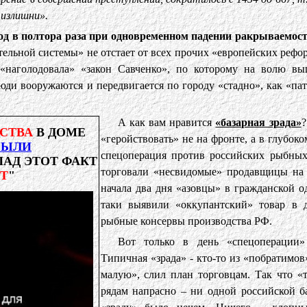
 излишни».
год в полтора раза при одновременном падении ракрываемост
льной системы» не отстает от всех прочих «европейских рефор
 «наголодовала» «закон Савченко», по которому на волю в
люди вооружаются и передвигается по городу «стадно», как «па
А как вам нравится
«базарная зрада»
?
СТВА
В ДОМЕ
«геройствовать» не на фронте, а в глубок
БЫЛИ
спецоперация против российских рыбных
АПАД ЭТОТ ФАКТ
торговали «несвидомые» продавщицы на
Т
"
начала два дня «азовцы» в гражданской о
таки выявили «оккупантский» товар в д
рыбные консервы производства РФ.
Вот только в день «спецоперации
Типичная «зрада» - кто-то из «побратимов
малую», слил план торговцам. Так что «
рядам напрасно – ни одной российской б