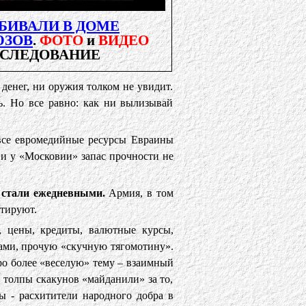
БИВАЛИ В ДОМЕ
ЮЗОВ
.
ФОТО
и
ВИДЕО
ССЛЕДОВАНИЕ
денег, ни оружия толком не увидит.
ь. Но все равно: как ни вылизывай
 все евромедийные ресурсы Евраины
 и у «Московии» запас прочности не
» стали ежедневными.
Армия, в том
ртируют.
, цены, кредиты, валютные курсы,
ами, прочую «скучную тягомотину».
ро более «веселую» тему – взаимный
 толпы скакунов «майданили» за то,
ы - расхитители народного добра в