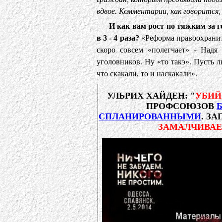
вдвое. Комментарии, как говорится,
И как вам рост по тяжким за 
в 3 - 4 раза?
«Реформа правоохраните
скоро совсем «полегчает» - Надя
уголовников. Ну «то такэ». Пусть 
что скакали, то и наскакали».
УЛЬРИХ ХАЙДЕН: "
УБИЙ
ПРОФСОЮЗОВ
СПЛАНИРОВАННЫМИ
. З
ЗАМАЛЧИВАЕ