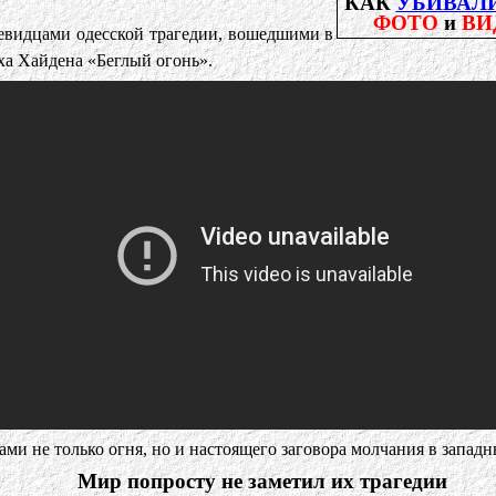
КАК
УБИВАЛ
ФОТО
и
ВИ
евидцами одесской трагедии, вошедшими в
а Хайдена «Беглый огонь».
ми не только огня, но и настоящего заговора молчания в запа
Мир попросту не заметил их трагедии