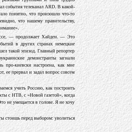
ал события телеканал ARD. В какой-
тало понятно, что произошло что-то
евидно, что нашему правительству,
нимание».
ессе, — продолжает Хайден. — Это
обытий в других странах немецкие
шел такой эпизод. Главный репортер
украинские демонстранты загнали
нь про-киевски настроена, как мне
, ее прервал и задал вопрос совсем
раемся учить Россию, как построить
кты с НТВ, с «Новой газетой», когда
то не умещается в голове. Я не хочу
 ты стоишь перед выбором: уволиться