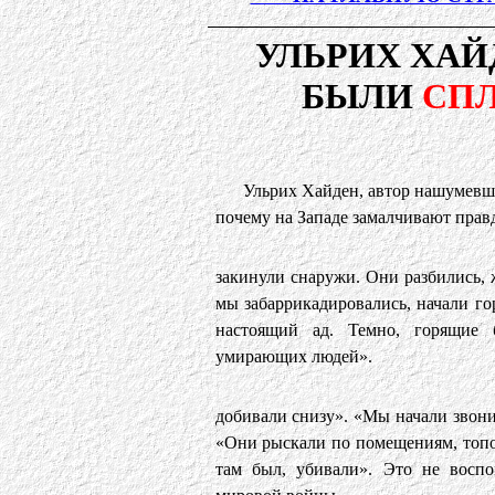
УЛЬРИХ ХАЙ
БЫЛИ
СП
Ульрих Хайден, автор нашумевше
почему на Западе замалчивают правд
закинули снаружи. Они разбились, ж
мы забаррикадировались, начали г
настоящий ад. Темно, горящие 
умирающих людей».
добивали снизу». «Мы начали звон
«Они рыскали по помещениям, топор
там был, убивали». Это не восп