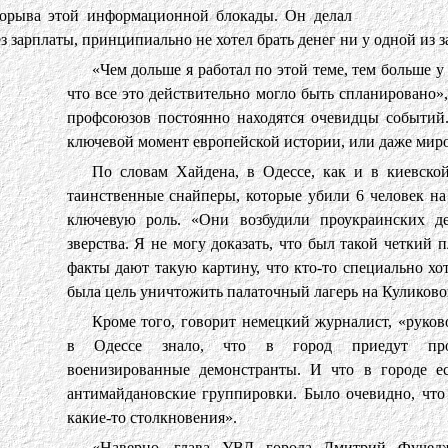
рыва этой информационной блокады. Он делал
з зарплаты, принципиально не хотел брать денег ни у одной из 
«Чем дольше я работал по этой теме, тем больше у 
что все это действительно могло быть спланировано»
профсоюзов постоянно находятся очевидцы событий.
ключевой момент европейской истории, или даже мир
По словам Хайдена, в Одессе, как и в киевско
таинственные снайперы, которые убили 6 человек на
ключевую роль. «Они возбудили проукраинских д
зверства. Я не могу доказать, что был такой четкий 
факты дают такую картину, что кто-то специально хо
была цель уничтожить палаточный лагерь на Куликово
Кроме того, говорит немецкий журналист, «руко
в Одессе знало, что в город приедут проу
военизированные демонстранты. И что в городе е
антимайдановские группировки. Было очевидно, что
какие-то столкновения».
«Наверно, глава УВД города Дмитрий Фучед