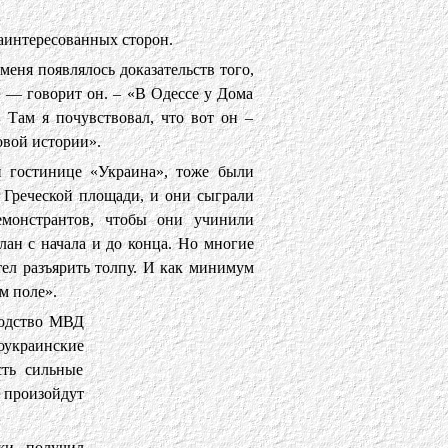
заинтересованных сторон.
меня появлялось доказательств того,
, — говорит он. – «В Одессе у Дома
 Там я почувствовал, что вот он –
овой истории».
й гостинице «Украина», тоже были
 Греческой площади, и они сыграли
емонстрантов, чтобы они учинили
план с начала и до конца. Но многие
тел разъярить толпу. И как минимум
м поле».
водство МВД
краинские
сть сильные
 произойдут
жи получил