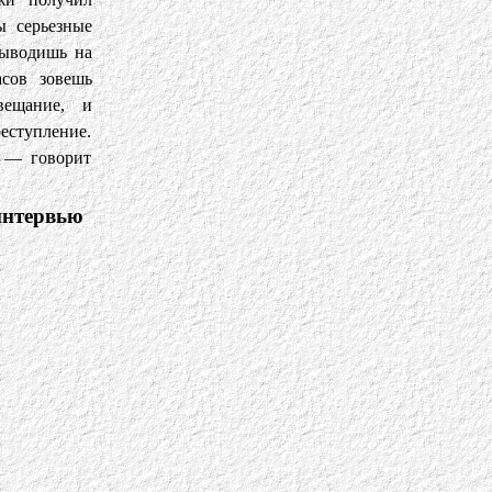
ы серьезные
выводишь на
асов зовешь
вещание, и
еступление.
, — говорит
интервью