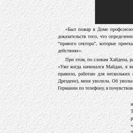
«Был пожар в Доме профсоюзов
доказательств того, что определен
“правого сектора”, которые приех
действиях».
При этом, по словам Хайдена, 
«Уже когда начинался Майдан, я 
правило, работаю для нескольких и
Дрездене), меня уволила. Об уволь
Германии по телефону, я почувствова
и
Т
р
«
Т