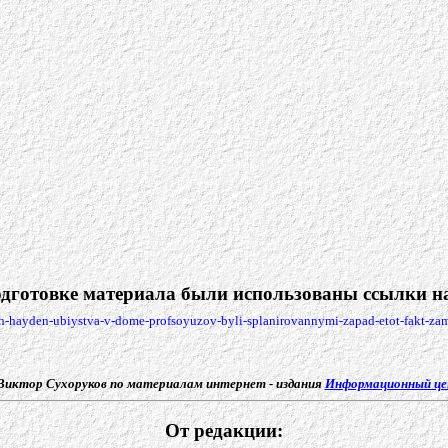
дготовке материала были использованы ссылки на
rih-hayden-ubiystva-v-dome-profsoyuzov-byli-splanirovannymi-zapad-etot-fakt-za
Виктор Сухоруков по материалам интернет - издания
Информационный ц
От редакции: