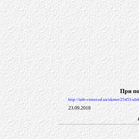
При по
http://info-center.od.ua/ukrnet/25455-ul
23.09.2018