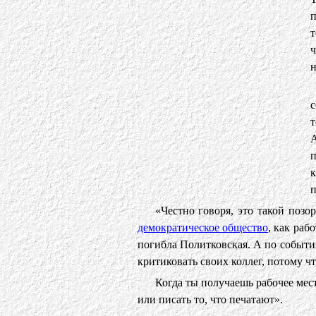
п
т
ч
н
с
т
A
п
к
п
«Честно говоря, это такой поз
демократическое общество
, как раб
погибла Политковская. А по события
критиковать своих коллег, потому чт
Когда ты получаешь рабочее мес
или писать то, что печатают».