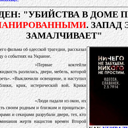
ДЕН: "УБИЙСТВА В ДОМЕ
ЛАНИРОВАННЫМИ
. ЗАПАД
ЗАМАЛЧИВАЕТ"
го фильма об одесской трагедии, рассказал
у о событиях на Украине.
«Первые коктейли
идкость разлилась, двери, мебель, которой
ореть». «Выключили освещение, и наступил
блики, крик, истерический вой. Крики
«Люди падали из окон, их
ить своим родным и близким и прощаться».
ами и секирами разрубали двери, тех, кто
оминания жертв нацистов времен Второй