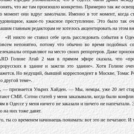
онять, что же там произошло конкретно. Примерно так же освещ
о момент они вдруг замолчали. Именно в тот момент, когда с
удовищное, какое-то ужасное преступление. Это было так оч
ашим главным редакторам не хотелось акцентировать на этом в
«И никто не ставил себе цель расследовать события в Од
овсем непонятно, потому что обычно во время подобных с
елеканалы отправляют на место своих репортеров. Даже произо
RD Голине Атай 2 мая в прямом эфире cказала, что «про
рорусских в здание и зажгли это здание». Хотя Голине оче
ажется. Но ведущий, бывший корреспондент в Москве, Томас Рот
о другой теме».
ор, — признается Ульрих Хайден. — Мы, немцы, уже 20 лет ста
отают СМИ. Сотни статей у меня заказывали, когда были конфли
м в Одессе у меня ничего не заказали и ничего не напечатали. Э
о на них тоже давят.
то, ты со временем начинаешь понимать: вот это не печатают. И