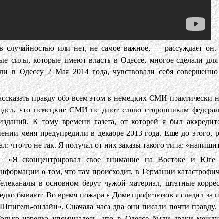
 случайностью или нет, не самое важное, — рассуждает он.
ные силы, которые имеют власть в Одессе, многое сделали дл
али в Одессу 2 Мая 2014 года, чувствовали себя совершенн
рассказать правду обо всем этом в немецких СМИ практически 
видел, что немецкие СМИ не дают слово сторонникам федерал
зданий. К тому времени газета, от которой я был аккредитов
нении меня предупредили в декабре 2013 года. Еще до этого, 
л: что-то не так. Я получал от них заказы такого типа: «напиши
«Я сконцентрировал свое внимание на Востоке и Юге 
нформации о том, что там происходит, в Германии катастрофич
елеканалы в основном берут чужой материал, штатные корре
едко бывают. Во время пожара в Доме профсоюзов я следил за
Шпигель-онлайн». Сначала часа два они писали почти правду. П
олько изредка упоминалось, что в Одессе были драки межд