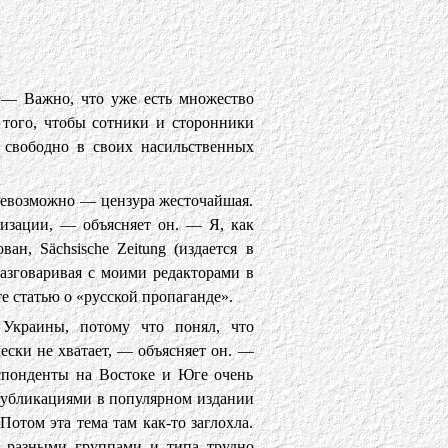
 — Важно, что уже есть множество
я того, чтобы сотники и сторонники
о свободно в своих насильственных
невозможно — цензура жесточайшая.
изации, — объясняет он. — Я, как
ан, Sächsische Zeitung (издается в
разговаривая с моими редакторами в
те статью о «русской пропаганде».
Украины, потому что понял, что
ески не хватает, — объясняет он. —
спонденты на Востоке и Юге очень
 публикациями в популярном издании
отом эта тема там как-то заглохла.
у разными группами и типа трудно