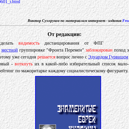
0601_r.html
Виктор Сухоруков по материалам интернет - издания
Fro
От редакции:
сделать
видимость
дистанцирования от ФПГ
ь
местной
группировке "Фронта Перемен"
заблокирован
поход з
оэтому уже сегодня
решается
вопрос лично с
Эдуардом Гурвицем
рвый -
воткнуть
их в какой-либо избирательный список мало-
ейтинг по мажоритарке каждому социалистическому фигуранту.