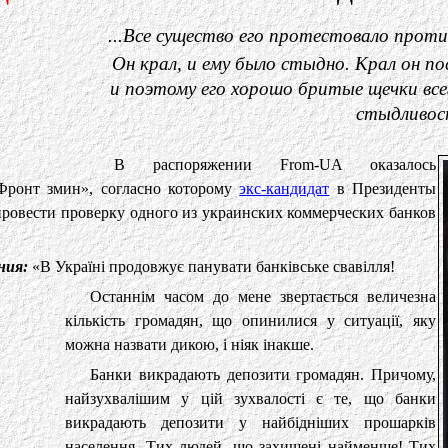
...Все существо его протестовало против
Он крал, и ему было стыдно. Крал он п
и поэтому его хорошо бритые щечки все
стыдливост
В распоряжении From-UA оказалось
Фронт змин», согласно которому
экс-кандидат
в Президенты
ровести проверку одного из украинских коммерческих банков
ния:
«В Україні продовжує панувати банківське свавілля!
Останнім часом до мене звертається величезна
кількість громадян, що опинилися у ситуації, яку
можна назвати дикою, і ніяк інакше.
Банки викрадають депозити громадян. Причому,
найзухвалішим у цій зухвалості є те, що банки
викрадають депозити у найбідніших прошарків
населення. Тих людей, що захищені найменше! Тих