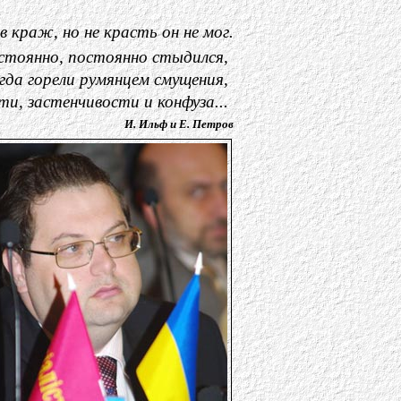
 краж, но не красть он не мог.
остоянно, постоянно стыдился,
гда горели румянцем смущения,
и, застенчивости и конфуза...
И. Ильф и Е. Петров