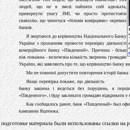
людей, що не в змозі найняти собі адвоката,
привернути увагу ЗМІ, чи просто протистояти
свавіллю, що чиниться «білими комірцями» окремих
банків.
Я звертаюся до керівництва Національного Банку
України з проханням провести перевірку діяльності
комерційного банку «Південний». Причина - більш
ніж поважна - величезна кількість звернень громадян
України, які заявляють про те, що керівництво банку ви
Ми не повинні допустити повторення історії банка
Якщо перевірка покаже, що діяльність
банку законна і ведеться без порушень, я перши
«Південного», і буду закликати громадян відкривати у
Как сообщалось ранее, банк «Пивденный» был оф
кампании Яценюка.
 подготовке материала были использованы ссылки на р