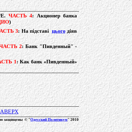
Е.
ЧАСТЬ 4
: Акционер банка
ДИО
)
АСТЬ 3
: На підставі
цього
діяв
ЧАСТЬ 2
: Банк "Пивденный" -
СТЬ 1
: Как банк «Пивденный»
АВЕРХ
ию защищены © "
Одесский Политикум
" 2010