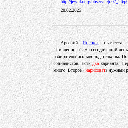
http://jewukr.org/observer/jo07_26/p
28.02.2025
Арсений
Яценюк
пытается 
"Пивденного". На сегодняшний ден
избирательного законодательства. П
социалистов. Есть
два
варианта. Пе
много. Второе -
нарисоват
ь нужный р