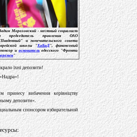
Вадим Мороховский - местный социалист
и председатель правления ОАО
"Пивденный" и попечительского совета
еврейской школы "
ХаБаД
", финансовый
спонсор и
основатель
одесского "Фронта
перемен
"
крало їхні депозити!
 «Надра»!
м принесу вибачення керівніцтву
 ньому депозити».
ициальным спонсором избирательной
есурсы: