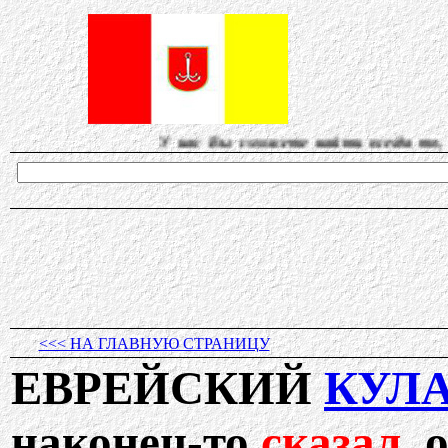
У нас Вы сможете найти всегда то, о чем др
<<< НА ГЛАВНУЮ СТРАНИЦУ
ЕВРЕЙСКИЙ
КУЛ
наконец-то
сказал
, 