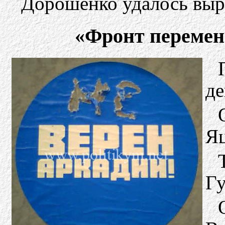
Дорошенко удалось вырв
«Фронт перемен»
де
Я
Гу