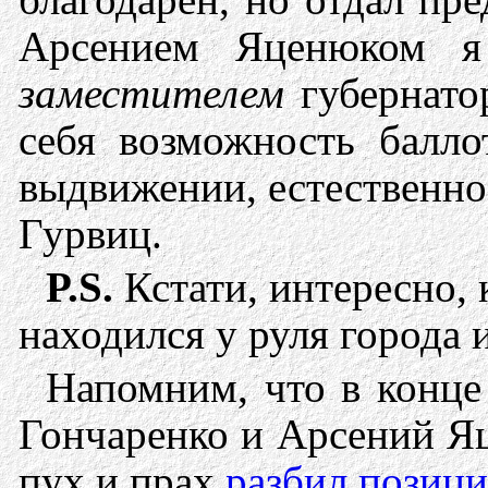
Арсением Яценюком я
заместителем
губернатор
себя возможность балл
выдвижении, естественно
Гурвиц.
P.S.
Кстати, интересно,
находился у руля города 
Напомним, что в конце 
Гончаренко и Арсений Яц
пух и прах
разбил позици