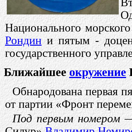
Вт
О
Национального морского 
Рондин
и пятым - доцен
государственного управл
Ближайшее
окружение
Г
Обнародована первая пя
от партии «Фронт переме
Под первым номером
Силур»
Владимир Немир