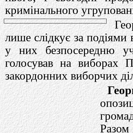
кримінального угрупованн
Гео
лише слідкує за подіями 
у них безпосередню уч
голосував на виборах П
закордонних виборчих ді
Геор
опо
грома
Разом