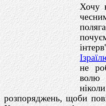
Хочу 
чесни
поляг
почує
інтер
Ізраїл
не ро
волю 
ніко
розпоряджень, щоби пов