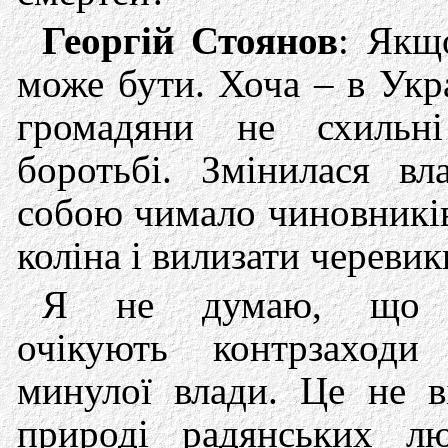
Георгій Стоянов
: Якщ
може бути. Хоча – в Укр
громадяни не схильн
боротьбі. Змінилася вл
собою чимало чиновників
коліна і вилизати черевик
Я не думаю, що 
очікують контрзаход
минулої влади. Це не в
природі радянських лю