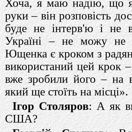
Хоча, я маю надію, що я
руки – він розповість дос
буде не інтерв'ю і не 
Україні – не можу не 
Ющенка є кроком з радян
використаний цей крок –
вже зробили його – на в
який ще стоїть на місці».
Ігор Столяров
: А як 
США?