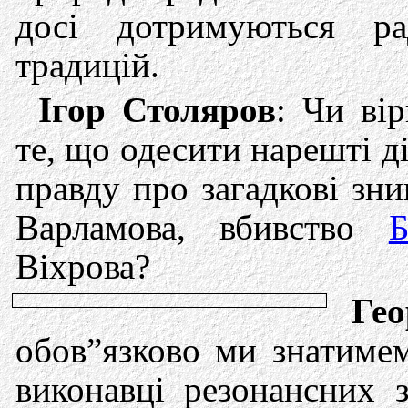
досі дотримуються ра
традицій.
Ігор Столяров
: Чи ві
те, що одесити нарешті д
правду про загадкові зн
Варламова, вбивство
Б
Віхрова?
Гео
обов”язково ми знатимем
виконавці резонансних з