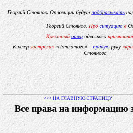
Георгий Стоянов. Оппозиции будут
подбрасывать
нар
Георгий Стоянов.
Про
ситуацию
в
Од
Крестный
отец
одесского
криминали
Киллер
застрелил
«Патлатого» –
правую
руку
«кри
Стоянова
<<< НА ГЛАВНУЮ СТРАНИЦУ
Все права на информацию