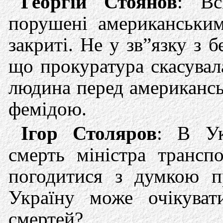
Георгій Стоянов
: Вс
порушені американськи
закриті. Не у зв”язку з б
що прокуратура скасувал
людина перед американсь
фемідою.
Ігор Столяров
: В Ук
смерть міністра трансп
погодитися з думкою 
Україну може очікуват
смертей?