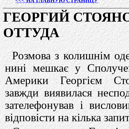
<<< НА ГЛАВНУЮ СТРАНИЦУ
ГЕОРГИЙ СТОЯН
ОТТУДА
Розмова з колишнім од
нині мешкає у Сполуч
Америки Георгієм Ст
завжди виявилася неспо
зателефонував і вислови
відповісти на кілька запи