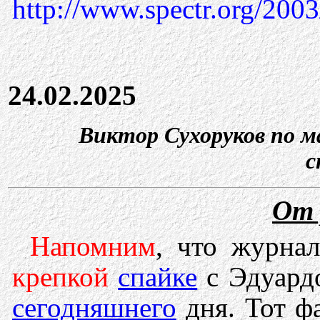
http://www.spectr.org/2003
24.02.2025
Виктор Сухоруков по м
с
От 
Напомним
, что журна
крепкой
спайке
с Эдуар
сегодняшнего
дня. Тот ф