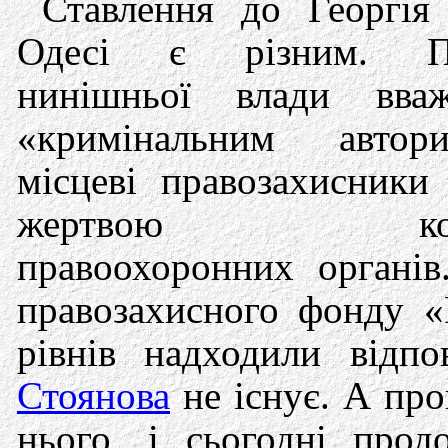
Ставлення до Георгія
Одесі є різним. Пр
нинішньої влади вва
«кримінальним автор
місцеві правозахисники
жертвою корум
правоохоронних органів
правозахисного фонду «
рівнів надходили відп
Стоянова
не існує. А про
нього, і сьогодні прод