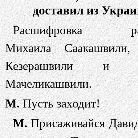
доставил из Укра
Расшифровка раз
Михаила Саакашвили,
Кезерашвили и Р
Мачеликашвили.
М.
Пусть заходит!
М.
Присаживайся Давид!