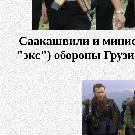
Саакашвили и минист
"экс") обороны Груз