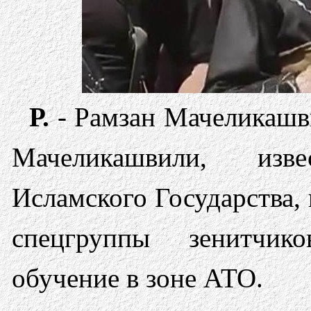
Р.
- Рамзан Мачеликашв
Мачеликашвили, изв
Исламского Государства,
спецгруппы зенитчик
обучение в зоне АТО.