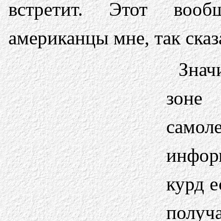
встретит. Этот вооб
американцы мне, так сказ
Знач
зоне
самол
инфор
курд е
получ