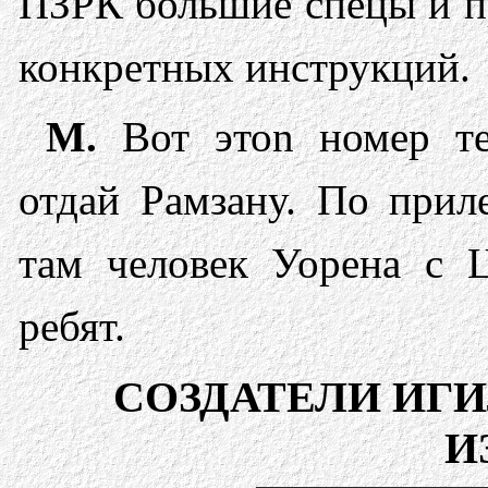
ПЗРК большие спецы и п
конкретных инструкций.
М.
Вот этоn номер те
отдай Рамзану. По прил
там человек Уорена с Ц
ребят.
СОЗДАТЕЛИ ИГИ
И