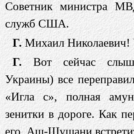
Советник министра МВД
служб США.
Г.
Михаил Николаевич! Ч
Г.
Вот сейчас слыш
Украины) все переправил
«Игла с», полная аму
зенитки в дороге. Как п
его, Аш-Шушани встретит 