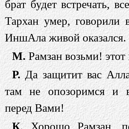
брат будет встречать, в
Тархан умер, говорили в
ИншАла живой оказался.
М.
Рамзан возьми! этот 
Р.
Да защитит вас Алл
там не опозоримся и в
перед Вами!
К
. Хорошо Рамзан, п