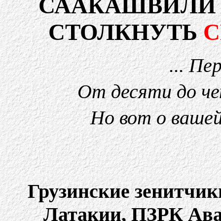
СААКАШВИЛИ
СТОЛКНУТЬ
... П
От десяти до че
Но вот о ваше
Грузинские зенитчик
Латакии, ПЗРК Ав