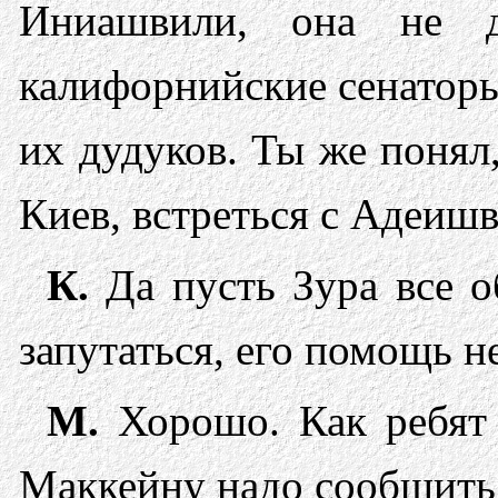
Иниашвили, она не д
калифорнийские сенаторы
их дудуков. Ты же понял,
Киев, встреться с Адеишв
К.
Да пусть Зура все об
запутаться, его помощь 
М.
Хорошо. Как ребят 
Маккейну надо сообщить,