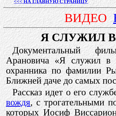
<<< НА ГЛАВНУЮ СТРАНИЦУ
ВИДЕО
Я СЛУЖИЛ В
Документальный фил
Арановича «Я служил в
охранника по фамилии Ры
Ближней даче до самых пос
Рассказ идет о его служб
вождя
, с трогательными п
которых Иосиф Виссарио