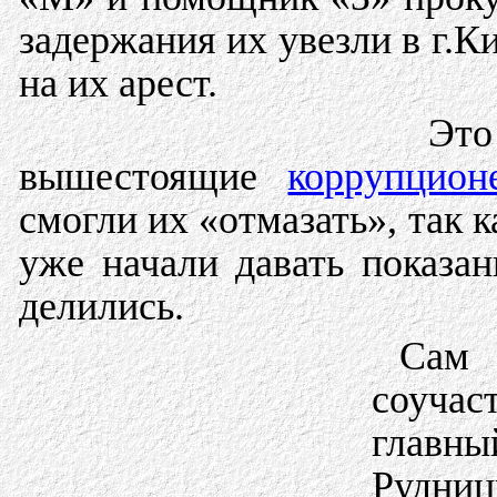
задержания их увезли в г.К
на их арест.
Это
вышестоящие
коррупцион
смогли их «отмазать», так
уже начали давать показан
делились.
Сам
соуча
главны
Рудниц