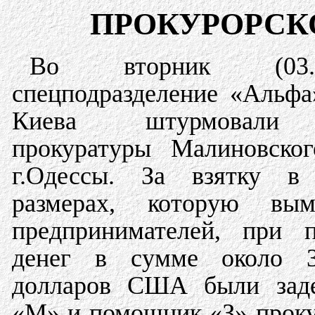
ПРОКУРОРСК
Во вторник (03.02.
спецподразделение «Альф
Киева штурмовали 
прокуратуры Малиновског
г.Одессы. За взятку в
размерах, которую вы
предпринимателей, при п
денег в сумме около 
долларов США были заде
«М» и помощник «З» проку