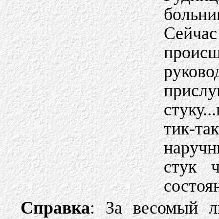
больни
Сейча
прои
руков
присл
стуку.
тик-т
наручн
стук 
состоя
Справка
: За весомый л