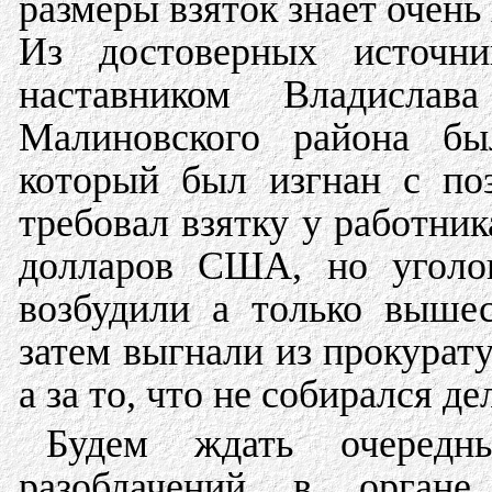
размеры взяток знает очень
Из достоверных источни
наставником Владисла
Малиновского района бы
который был изгнан с по
требовал взятку у работни
долларов США, но уголо
возбудили а только выше
затем выгнали из прокуратур
а за то, что не собирался де
Будем ждать очередн
разоблачений в орган