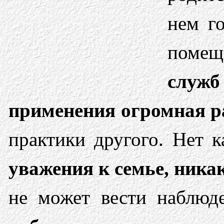
нем го
помещ
служб
при­менения огромная 
практики другого. Нет 
уважения к семье, ника
не может вести наблюд