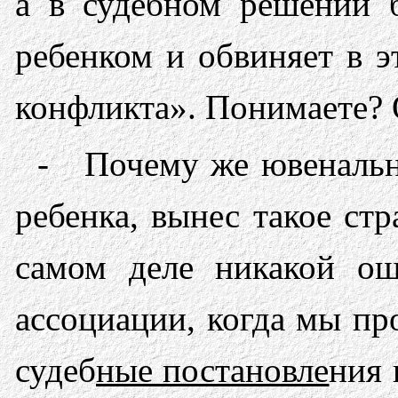
а в судебном решении б
ребенком и обвиняет в э
конфликта». Понимаете? О
- Почему же ювенальны
ребенка, вынес такое ст
самом деле никакой ош
ассоциации, когда мы пр
судеб
ные постановле
ния 