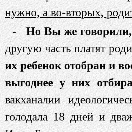
нужно, а во-вторых, роди
-
Но Вы же говорили, 
другую часть платят роди
их ребенок ото­бран и 
выгоднее у них отбира
вакханалии идеологичес
голодала 18 дней и два