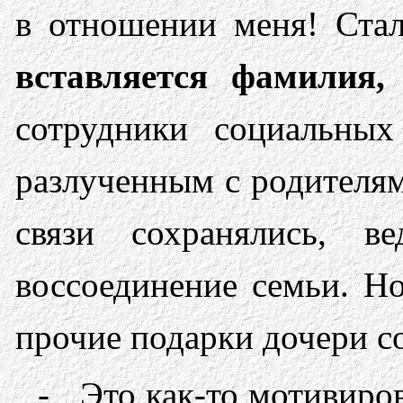
в отно­шении меня! Ста
вставляется фамилия,
сотрудники социальны
разлученным с родителям
связи сохранялись, в
воссоединение семьи. Н
прочие подарки до­чери 
- Это как-то мотивиров