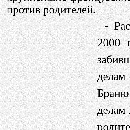
против родителей.
- Рас
2000 
забивш
делам
Браню 
делам 
родит