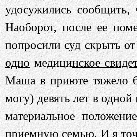
удосужились сообщить, 
Наоборот, после ее по
попросили суд скрыть от
одно
медици
нское свидет
Маша в приюте тя­жело б
могу) девять лет в одной
материальное положение
приемную семью. И я точн