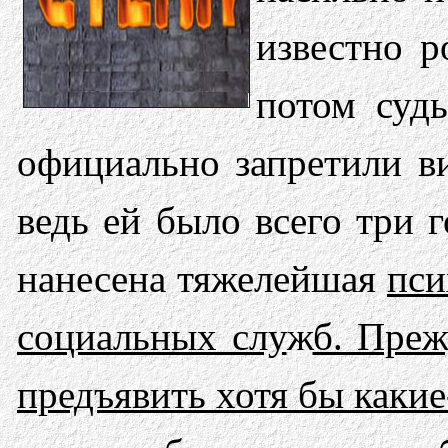
известно р
потом судь
официально запретили в
ведь ей было всего три 
нанесена тяжелейшая
пси
социальных слу
ж
б. Пре
предъявить хотя бы каки