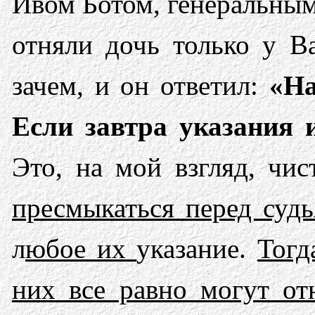
Ивом Ботом, генеральным
отняли дочь только у В
зачем, и он ответил:
«На
Если завтра указания 
Это, на мой взгляд, чис
пресмыкаться перед судь
л
юбое их
указание.
Тогд
них все равно могут от