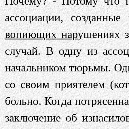
Почему? - Потому что 
ассоциации, созданны
вопиющих нар
ушениях 
случай. В одну из асс
начальником тюрьмы. Одн
со своим приятелем (кот
боль­но. Когда потрясенн
заключение об изнасилов