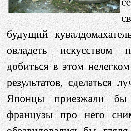
с
с
будущий кувалдомахател
овладеть искусством п
добиться в этом нелегко
результатов, сделаться 
Японцы приезжали бы 
французы про него сни
обзавидовались бы, глядя