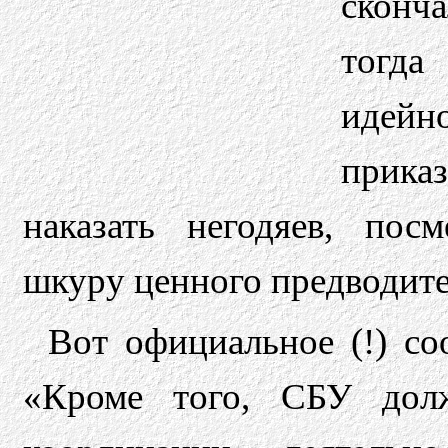
сконч
тогда
идейн
приказ
наказать негодяев, пос
шкуру ценного предводит
Вот официальное (!) с
«Кроме того, СБУ дол