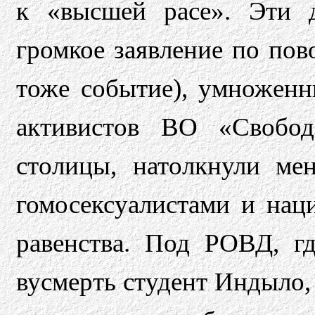
к «высшей расе». Эти д
громкое заявление по по
тоже событие), умноженн
активистов ВО «Свобо
столицы, натолкнули ме
гомосексуалистами и нац
равенства. Под РОВД, г
вусмерть студент Индыло,