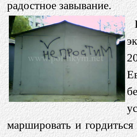
радостное завывание.
э
2
Е
б
у
маршировать и гордиться