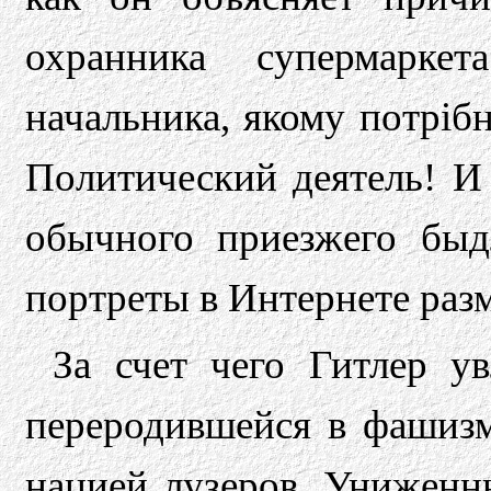
охранника супермарке
начальника, якому потрібні
Политический деятель! И 
обычного приезжего быдл
портреты в Интернете раз
За счет чего Гитлер у
переродившейся в фашизм
нацией лузеров. Униженн