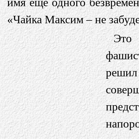
имя еще одного безвреме
«Чайка Максим – не забуде
Это
фашис
реши
совер
пред
напор