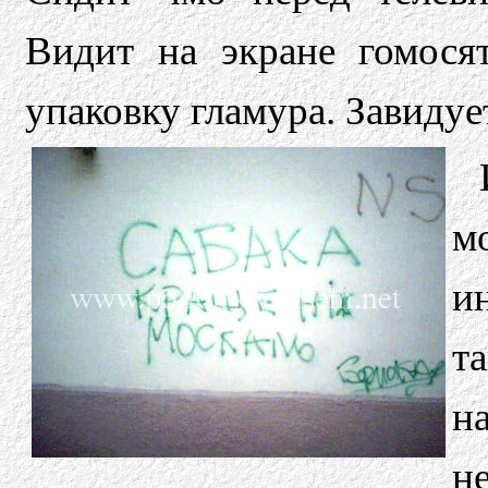
Видит на экране гомося
упаковку гламура. Завидует
м
и
т
н
н