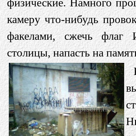
физические. Намного про
камеру что-нибудь прово
факелами, сжечь флаг 
столицы, напасть на памят
в
с
Н