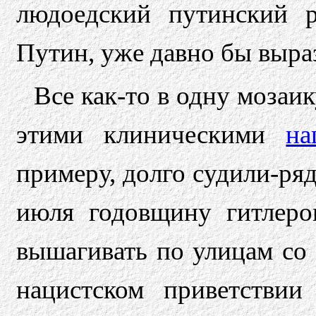
людоедский путинский 
Путин, уже давно бы выр
Все как-то в одну мозаик
этими клиническими
на
примеру, долго судили-ря
июля годовщину гитлеров
вышагивать по улицам со 
нацистском приветстви