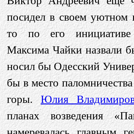
Виктор Андреевич еще ч
посидел в своем уютном 
то по его инициативе
Максима Чайки назвали бы
носил бы Одесский Универ
бы в место паломничества
горы.
Юлия Владимиров
планах возведения «Па
намеревалась главным ге