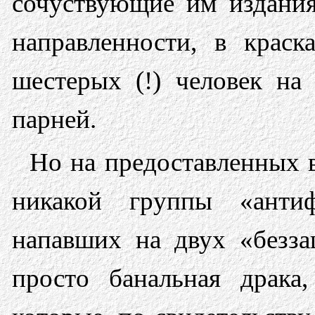
сочуствующие им издания
направленности, в крас
шестерых (!) человек н
парней.
Но на предоставленных в
никакой группы «анти
напавших на двух «безза
просто банальная драка,