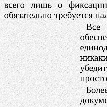
всего лишь о фиксации
обязательно требуется на
Все 
обесп
едино
никаки
убедит
просто
Боле
докум