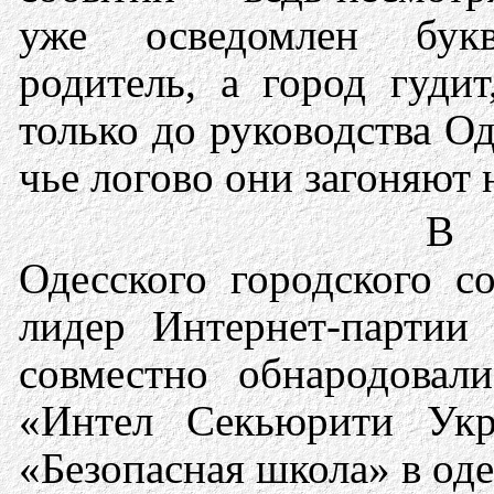
уже осведомлен бук
родитель, а город гудит
только до руководства Од
чье логово они загоняют 
В 
Одесского городского с
лидер Интернет-партии
совместно обнародовал
«Интел Секьюрити Укра
«Безопасная школа» в од