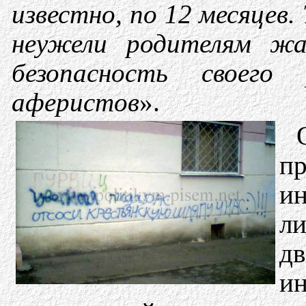
известно, по 12 месяцев
неужели родителям жа
безопасность своего
аферистов
».
п
ин
л
д
и