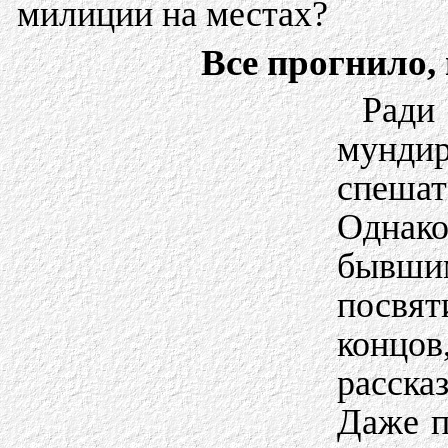
милиции на местах?
Все прогнило,
Ради
мунди
спешат
Однак
бывши
посвят
концов
расска
Даже п