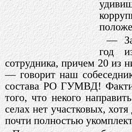
удив
корруп
полож
— З
год и
сотрудника, причем 20 из н
— говорит наш собеседни
состава РО ГУМВД! Факти
того, что некого направит
селах нет участковых, хотя
почти полностью укомплект