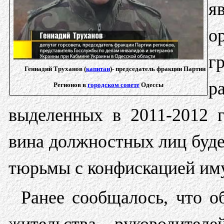
я
о
г
Геннадий Труханов (
капитан
)-
председатель фракции Партии
р
Регионов в
городском совете
Одессы
выделенных в 2011-2012 г
вина должностных лиц будет
тюрьмы с конфискацией им
Ранее сообщалось, что о