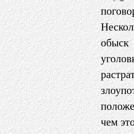
погов
Нескол
обыск
уголов
растра
злоу
положе
чем эт