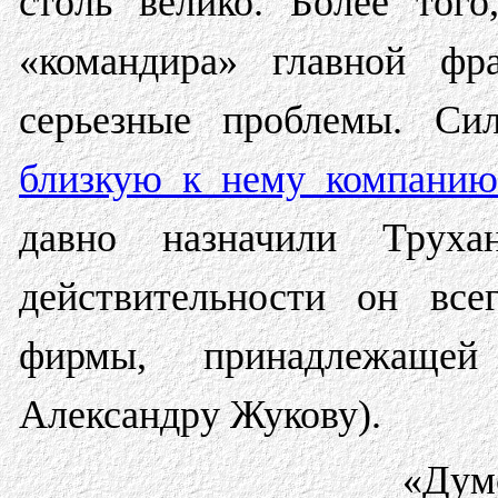
столь велико. Более тог
«командира» главной фра
серьезные проблемы. С
близкую к нему компанию
давно назначили Труха
действительности он все
фирмы, принадлежаще
Александру Жукову).
«Дум