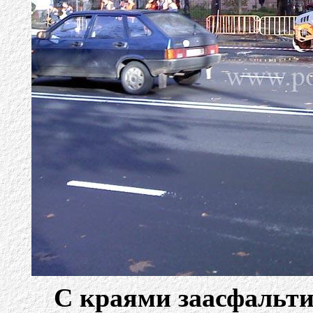
С краями заасфальти