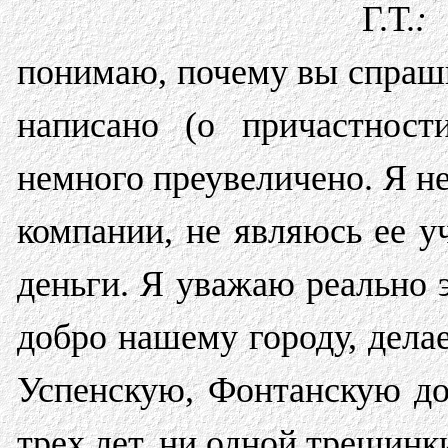
Г.Т.
:
понимаю, почему вы спрашив
написано (о причастност
немного преувеличено. Я н
компании, не являюсь ее у
деньги. Я уважаю реально э
добро нашему городу, дела
Успенскую, Фонтанскую до
трех лет, ни одной трещинк