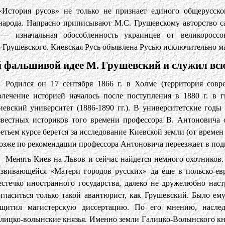
 «История русов» не только не признает единого общерусско
 народа. Напрасно приписывают М.С. Грушевскому авторство 
— изначальная обособленность украинцев от великороссо
о Грушевского. Киевская Русь объявлена Русью исключительно м
 фальшивой идее М. Грушевский и служил вс
Родился он 17 сентября 1866 г. в Холме (территория совр
влечение историей началось после поступления в 1880 г. в 
иевский университет (1886-1890 гг.). В университетские годы
звестных историков того времени профессора В. Антоновича 
ретьем курсе берется за исследование Киевской земли (от времен
озже по рекомендации профессора Антоновича переезжает в под
Менять Киев на Львов и сейчас найдется немного охотников. 
азвивающейся «Матери городов русских» да еще в польско-ев
естечко иностранного государства, далеко не дружелюбно нас
огласиться только такой авантюрист, как Грушевский. Было ему
ащитил магистерскую диссертацию. По его мнению, наслед
алицко-волынские князья. Именно земли Галицко-Волынского кн