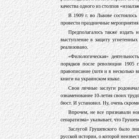
качества одного из столпов «нэзал
В 1909 г. во Львове состоялос
провести праздничные мероприятия 
Предполагалось также издать 
выступление в защиту угнетенных 
реализовано.
«Филологическая» деятельност
порядков после революции 1905 г
правописание (хотя и в несколько
книги на украинском языке.
Свои личные заслуги родоначал
ознаменование 10-летия своих труд
бюст. И установил. Ну, очень скром
Впрочем, не все признавали но
сепаратизма» указывает, что Груше
Заслугой Грушевского было ли
русской истории, о которой неизвес