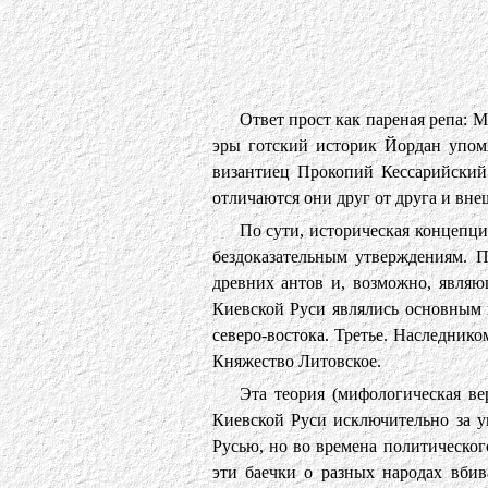
Ответ прост как пареная репа: 
эры готский историк Йордан упом
византиец Прокопий Кессарийский 
отличаются они друг от друга и вн
По сути, историческая концепц
бездоказательным утверждениям. П
древних антов и, возможно, являю
Киевской Руси являлись основным 
северо-востока. Третье. Наследник
Княжество Литовское.
Эта теория (мифологическая ве
Киевской Руси исключительно за у
Русью, но во времена политическог
эти баечки о разных народах вби