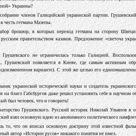
эжной» Украины?
ь собрание членов Галицийской украинской партии. Грушевски
в честь гетмана Мазепы.
набор брошюр, в которых переход гетмана на сторону Швеци
русским правительством казаков. Предложение «светоча укра
ь Грушевского не ограничилась только Галицией. Воспользо
., Грушевский появляется в Киеве, где самым активным обр
 видоизмененном варианте). С этой же целью его единомышленн
ьник украинской исторической науки и создатель украинского
ов на благо Габсбургов даже решил установить себе в научном
ный был человек, что и говорить!
ваторство Грушевского. Русский историк Николай Ульянов в 
вский взял основную идею из анонимного политического памфлета
шь то, что он вписал основную доктрину этой известной фа
тный автор «Истории русов» никакого понятия не имел.