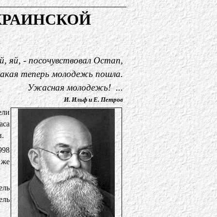
РАИНСКОЙ
яй, яй, - посочувствовал Остап,
акая теперь молодежь пошла.
Ужасная молодежь! ...
И. Ильф и Е. Петров
ели
аса
.
998
 же
ель
ель