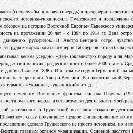
ласти (спецслужбы, в первую очередь) в преддверии вероятног
иевского историка-украинофила Грушевского и предложили 
м обзором на историю Восточной Европы» Львовского универси
жность на протяжении 20 лет - с 1894 по 1914 гг. Вена остро
у движению русофилов. В Австро-Венгрии остро чувство
 за труды которых богатая империя Габсбургов готова была рас
абатывал весьма усердно. «Дед» (окладистую бороду а-ля Ма
ериод жизни написал три десятка книг и более 2000 статей. Ср
издан во Львове в 1898 г. И в этом же году в Германии была з
номии на территории Австро-Венгрии. В подконтрольной Берл
ься термины «Украина», «украинский» и т. д.
щего немецким Восточным фронтом генерала Гофмана (1926 
льности русского народа, а есть результат деятельности моей раз
ской деятельностью Грушевский возглавил созданное десятил
Шевченко», сразу получившее щедрое финансирование из им
впоследствии сделало Грушевского не просто историком, но и 
о-Венгрии главным органом украинизации. Основной заслугой 