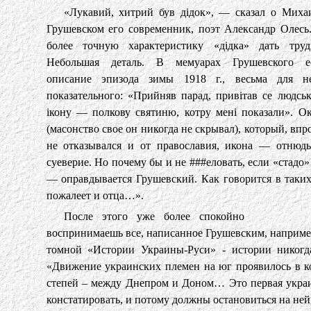
«Лукавий, хитрий був дідок», — сказал о Миха
Грушевском его современник, поэт Александр Олесь
более точную характеристику «дідка» дать труд
Небольшая деталь. В мемуарах Грушевского е
описание эпизода зимы 1918 г., весьма для н
показательного: «Прийняв парад, привітав се людське
ікону — полкову святиню, котру мені показали». Ок
(масонство свое он никогда не скрывал), который, впр
не отказывался и от православия, икона — отнюд
суеверие. Но почему бы и не ###еловать, если «стадо»
— оправдывается Грушевский. Как говорится в таких
пожалеет и отца…».
После этого уже более спокойно
воспринимаешь все, написанное Грушевским, например,
томной «Истории Украины-Руси» - истории никогда
«Движение украинских племен на юг проявилось в к
степей – между Днепром и Доном… Это первая украи
констатировать, и потому должны остановиться на ней