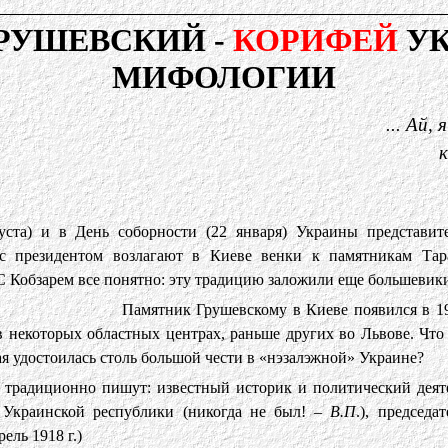
РУШЕВСКИЙ -
КОРИФЕЙ
УК
МИФОЛОГИИ
... Ай, 
к
уста) и в День соборности (22 января) Украины представит
 с президентом возлагают в Киеве венки к памятникам Тар
 Кобзарем все понятно: эту традицию заложили еще большевики
Памятник Грушевскому в Киеве появился в 1
в некоторых областных центрах, раньше других во Львове. Что
рая удостоилась столь большой чести в «нэзалэжной» Украине?
традиционно пишут: известный историк и политический деят
 Украинской республики (никогда не был! –
В.П
.), председат
ель 1918 г.)