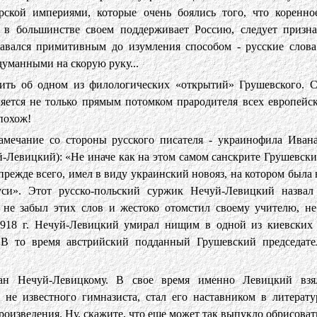
рской империями, которые очень боялись того, что коренно
 в большинстве своем поддерживает Россию, следует призна
давался примитивным до изумления способом - русские слова
уманными на скорую руку...
нить об одном из филологических «открытий» Грушевского. С
яется не только прямым потомком прародителя всех европейск
 похож!
амечание со стороны русского писателя - украинофила Иван
-Левицкий): «Не иначе как на этом самом санскрите Грушевски
прежде всего, имел в виду украинский новояз, на котором была
си». Этот русско-польский суржик Нечуй-Левицкий назвал
не забыл этих слов и жестоко отомстил своему учителю, не
1918 г. Нечуй-Левицкий умирал нищим в одной из киевских 
. В то время австрийский подданный Грушевский председате
н Нечуй-Левицкому. В свое время именно Левицкий взя
 не известного гимназиста, стал его наставником в литерату
роизведения. Ну, скажите, что еще может так выпукло обрисова