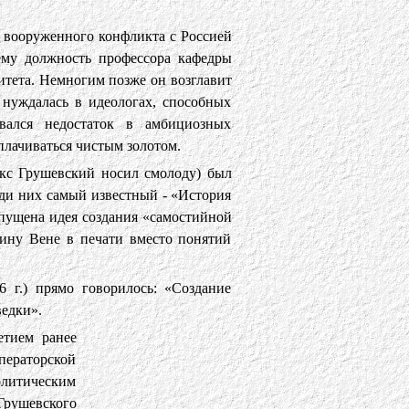
о вооруженного конфликта с Россией
ему должность профессора кафедры
тета. Немногим позже он возглавит
 нуждалась в идеологах, способных
вался недостаток в амбициозных
плачиваться чистым золотом.
ркс Грушевский носил смолоду) был
еди них самый известный - «История
апущена идея создания «самостийной
ину Вене в печати вместо понятий
г.) прямо говорилось: «Создание
ведки».
етием ранее
ператорской
политическим
Грушевского