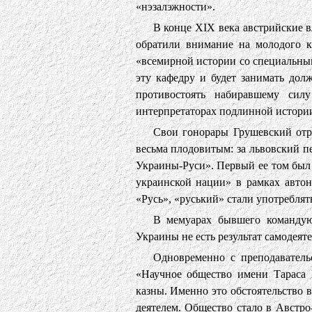
«нэзалэжности».
В конце XIX века австрийские в
обратили внимание на молодого к
«всемирной истории со специальны
эту кафедру и будет занимать дол
противостоять набиравшему сил
интерпретаторах подлинной истории,
Свои гонорары Грушевский отр
весьма плодовитым: за львовский п
Украины-Руси». Первый ее том был 
украинской нации» в рамках авто
«Русь», «руський» стали употреблят
В мемуарах бывшего командую
Украины не есть результат самодеяте
Одновременно с преподаватель
«Научное общество имени Тараса 
казны. Именно это обстоятельство 
деятелем. Общество стало в Австр