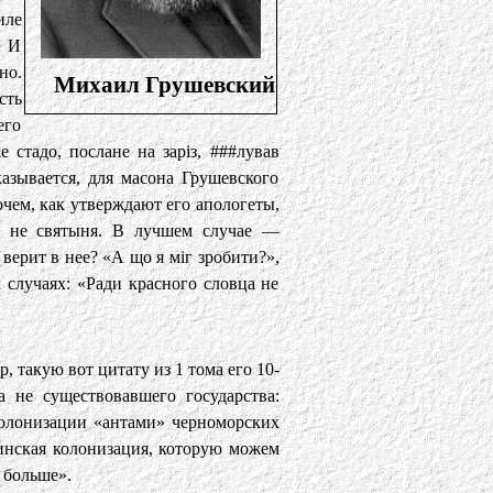
иле
. И
но.
Михаил Грушевский
сть
его
 стадо, послане на заріз, ###лував
азывается, для масона Грушевского
очем, как утверждают его апологеты,
ь не святыня. В лучшем случае —
 верит в нее? «А що я міг зробити?»,
 случаях: «Ради красного словца не
 такую вот цитату из 1 тома его 10-
 не существовавшего государства:
олонизации «антами» черноморских
нская колонизация, которую можем
 больше».