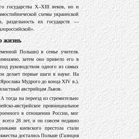
го государства X–XIII веков, но и
самостийнической схемы украинской
в, раздельность их государств —
алороссийской».
ю жизнь
еменной Польши) в семье учителя.
гимназию, затем оно привело его в
 под руководством одного из самых
он делает первые шаги в науке. На
 Ярослава Мудрого до конца XIV в.).
властный австрийцам Львов.
А тогда на переезд из стремительно
рейско-австрийское провинциальное
троенного в отношении России, мог
 всего 28 лет, и он совсем недавно
никами киевского престола стали
яжества достались Польше (Галиция