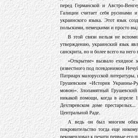
перед Германской и Австро-Венге
Галиции считает себя русинами и
украинского языка. Этот язык соз
польскими, немецкими и просто выд
В этой связи нельзя не вспом
утверждению, украинский язык явл
санскрита, но и более всего на него
«Открытие» вызвало ехидное з
(известного под псевдонимом Нечуй
Патриарх малорусской литературы, 
Грушевским «История Украины-Ру
мовою». Злопамятный Грушевский 
никакой помощи, когда в апреле 
Дехтяревском доме престарелых..
Центральной Раде.
А ведь он был многим обяза
покровительство тогда еще никому
рекомендовал к печати первые его п