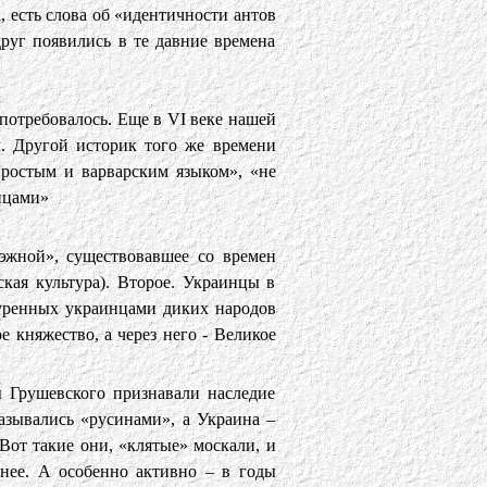
а, есть слова об «идентичности антов
руг появились в те давние времена
 потребовалось. Еще в VI веке нашей
. Другой историк того же времени
простым и варварским языком», «не
нцами»
лэжной», существовавшее со времен
кая культура). Второе. Украинцы в
туренных украинцами диких народов
 княжество, а через него - Великое
ы Грушевского признавали наследие
азывались «русинами», а Украина –
Вот такие они, «клятые» москали, и
нее. А особенно активно – в годы