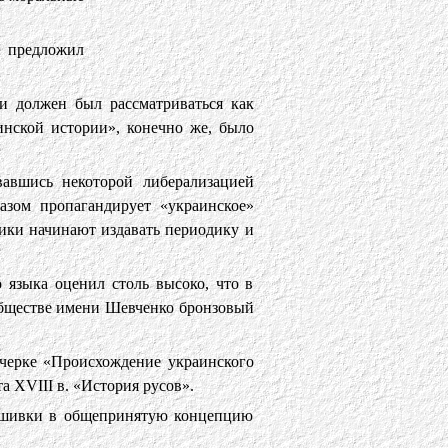
й предложил
и должен был рассматриваться как
инской истории», конечно же, было
вавшись некоторой либерализацией
азом пропагандирует «украинское»
ики начинают издавать периодику и
 языка оценил столь высоко, что в
 обществе имени Шевченко бронзовый
очерке «Происхождение украинского
 XVIII в. «История русов».
льшивки в общепринятую концепцию