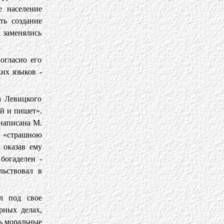
е население
ть создание
 заменялись
огласно его
их языков -
а Левицкого
й и пишет».
 написана М.
 «страшною
 оказав ему
богаделен -
льствовал в
л под свое
рных делах,
ть моральные