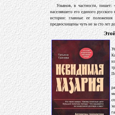
Ульянов, в частности, пишет:
населявшего его единого русского
истории: главные ее положения 
предвосхищены чуть не за сто лет д
Этой
У
К
и
т
П
р
м
с
з
г