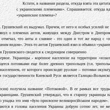
Кстати, в названии раздела, откуда взята эта цитат
с украинскими племенами». Спрашивается: откуда вд
«украинские племена»?
М. Грушевский их выдумал. Причем, от него и особых усилий не
янул о племенах антов, живущих между Днестром и Днепром
отмечал, что анты и славяне - это один и тот же народ с «
ешним видом». Этих-то антов Грушевский взял и объявил «украи
ия Грушевского сводится к следующим совершенно
ервое. Украинцы - коренное население на территории «нэза
щееся потомками еще более древних трипольцев (т.н. трипольс
населением, от которого происходят русские – потомки окуль
ом государственности Киевской Руси является Галицко-Волынское
рсия) получила название «Потоковой». В ее рамках все труд
краинцами. Грушевский утверждал, что в старину украинцы н
о упадка это имя «було присвоєне великоросійським народом». 
ваются в головы населения Украины добрую сотню лет, не ме