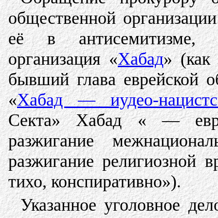
общественной организации
её в антисемитизме, о
организация «
Хабад
» (как
бывший глава еврейской 
«
Хабад — иудео-нацистск
Секта» Хабад « — евр
разжигание межнациона
разжигание религиозной 
тихо, конспиративно»).
Указанное уголовное дел