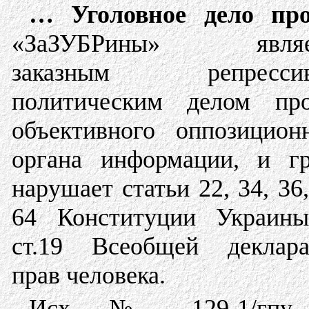
… Уголовное дело пр
«ЗаЗУБРины» являе
заказным репрессив
политическим делом про
объективного оппозицион
органа информации, и г
нарушает статьи 22, 34, 36,
64 Конституции Украины
ст.19 Всеобщей деклара
прав человека.
Исх. № 129-1/гпу