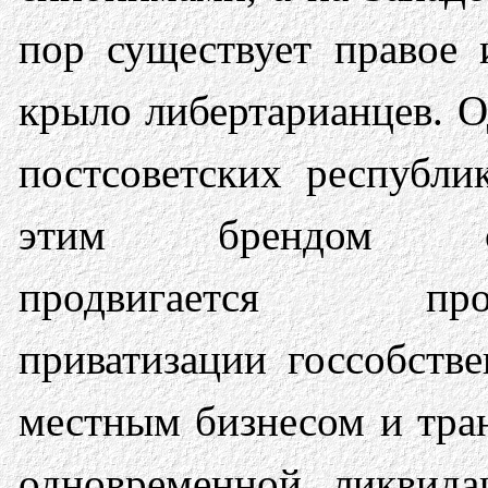
пор существует правое 
крыло либертарианцев. О
постсоветских республи
этим брендом о
продвигается прог
приватизации госсобстве
местным бизнесом и тра
одновременной ликвида