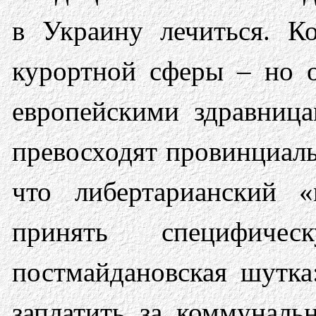
в Украину лечиться. Ко
курортной сферы – но о
европейскими здравница
превосходят провинциаль
что либертарианский 
принять специфич
постмайдановская шутка
заплатить за коммуналь