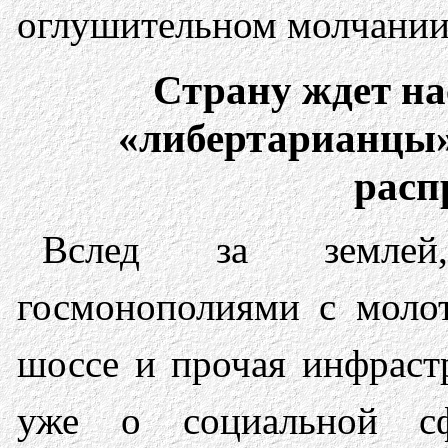
оглушительном молчании
Страну ждет на
«либертарианцы»
расп
Вслед за земле
госмонополиями с молот
шоссе и прочая инфрастр
уже о социальной сфе