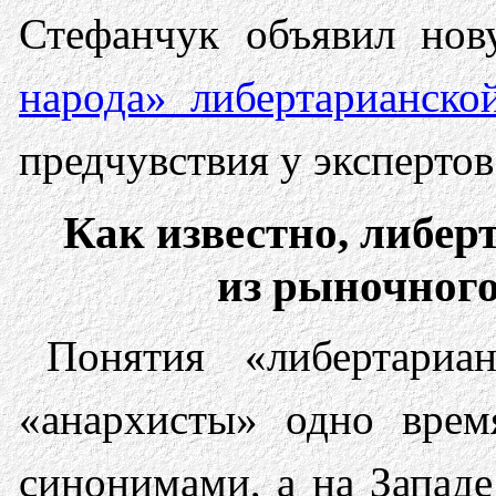
Стефанчук объявил но
народа» либертарианско
предчувствия у экспертов
Как известно, либер
из рыночног
Понятия «либертариа
«анархисты» одно вре
синонимами, а на Западе