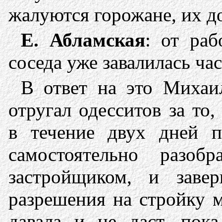
жалуются горожане, их д
Е. Абламская
: от раб
соседа уже завалилась ча
В ответ на это Михаи
отругал одесситов за то,
в течение двух дней п
самостоятельно разобр
застройщиком, и завер
разрешения на стройку 
давала и не даст, пока