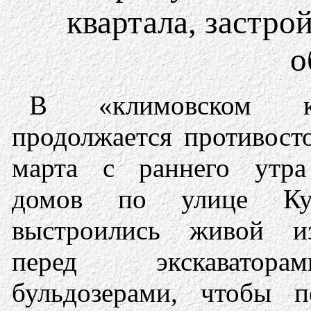
квартала, застро
о
В «климовском кв
продолжается противост
марта с раннего утр
домов по улице Ку
выстроились живой и
перед экскавато
бульдозерами, чтобы п