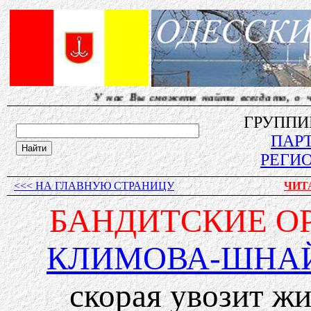
У нас Вы сможете найти всегда то, о чем другие 
ГРУППИ
ПАР
РЕГИ
<<< НА ГЛАВНУЮ СТРАНИЦУ
ЧИТ
БАНДИТСКИЕ О
КЛИМОВА-ШНА
скорая увозит жи