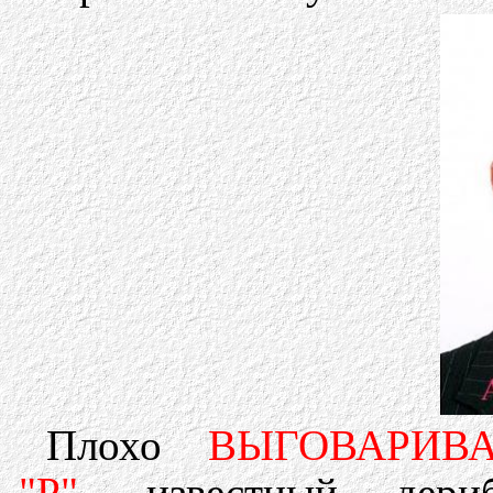
Плохо
ВЫГОВАРИВ
"Р"
, известный дери