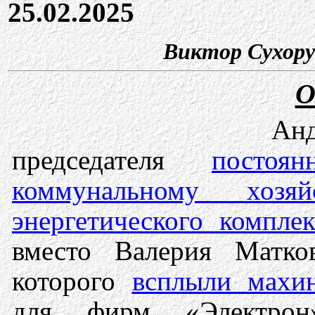
25.02.2025
Виктор Сухору
О
Анд
председателя
посто
коммунальному хозя
энергетического комплек
вместо Валерия Матко
которого
всплыли махи
для фирм «Электрон