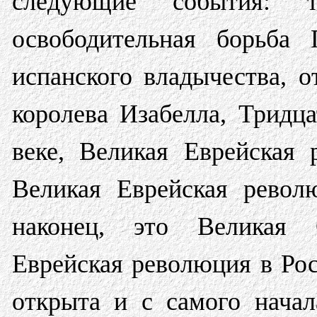
следующие события: т
освободительная борьба 
испанского владычества, о
королева Изабелла, Тридц
веке, Великая Еврейская
Великая Еврейская револ
наконец, это Великая О
Еврейская революция в Ро
открыта и с самого начал