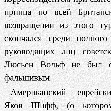
принца по всей Британс
возвращении из этого ту
скончался среди полного
руководящих лиц советск
Люсьен Вольф не был сп
фальшивым.
Американский еврейск
Яков Шифф, (о котором