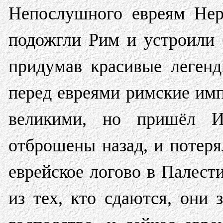
Непослушного евреям Нер
подожгли Рим и устроили 
придумав красивые леген
перед евреями римские им
великими, но пришёл И
отброшены назад, и потеря
еврейское логово в Палест
из тех, кто сдаются, они 