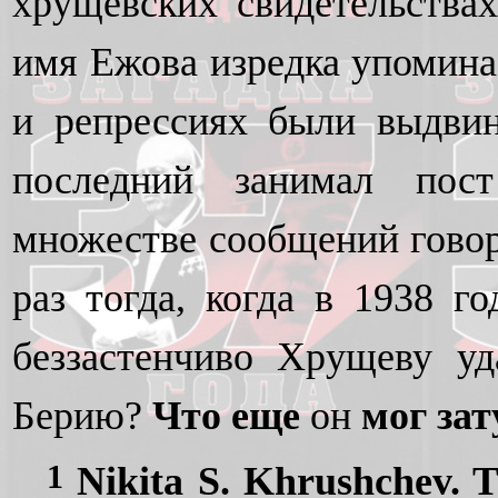
хрущевских свидетельства
имя Ежова изредка упомина
и репрессиях были выдви
последний занимал пост
множестве сообщений говори
раз тогда, когда в 1938 г
беззастенчиво Хрущеву у
Берию?
Что еще
он
мог за
1
Nikita S. Khrushchev. 