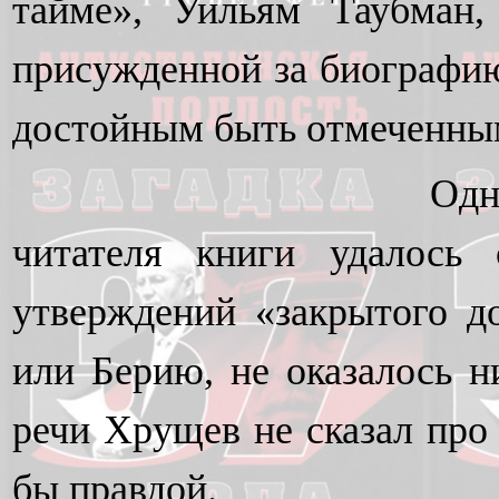
тайме», Уильям Таубман,
присужденной за биографию
достойным быть отмеченным
Одн
читателя книги удалось 
утверждений «закрытого д
или Берию, не оказалось н
речи Хрущев не сказал про 
бы правдой.