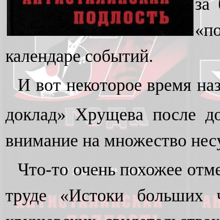
за
«п
календаре событий.
И вот некоторое время на
доклад» Хрущева после до
внимание на множество несу
Что-то очень похожее отм
труде «Истоки больших ч