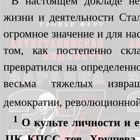
В настоящем докладе не
жизни и деятельности Стал
огромное значение и для на
том, как постепенно скл
превратился на определенн
весьма тяжелых извра
демократии, революционной 
1
О культе личности и е
ЦК КПСС тов. Хрущева 