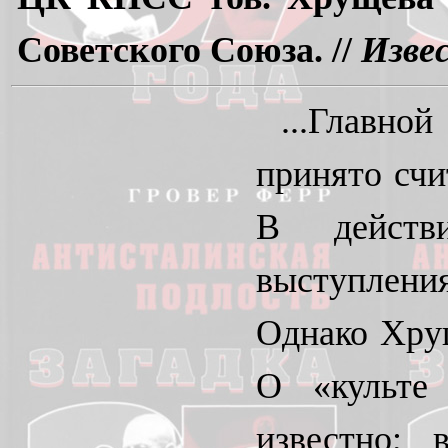
Советского Союза. //
Изве
...Главно
принято счи
В действи
выступления
Однако Хрущ
О «культе
известно;