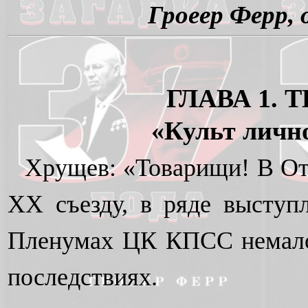
Гроеер Ферр, 
ГЛАВА 1.
«Культ личн
Хрущев: «Товарищи! В От
XX съезду, в ряде выступл
Пленумах ЦК КПСС немало 
последствиях.