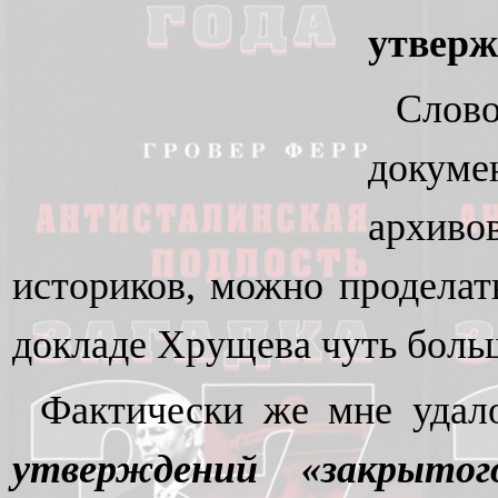
утвер
Слово
докуме
архиво
историков, можно проделат
докладе Хрущева чуть боль
Фактически же мне удало
утверждений «закрытог