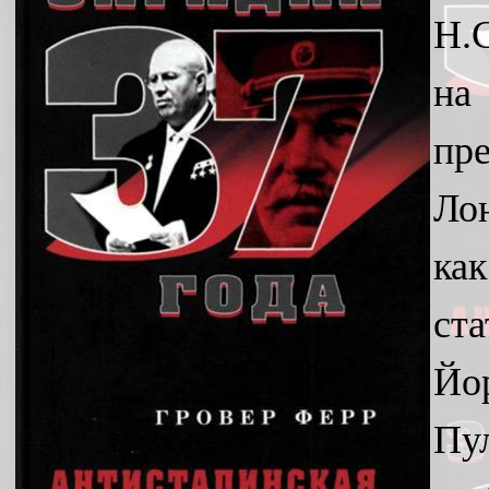
Н.
на
пр
Ло
ка
ст
Йо
Пу