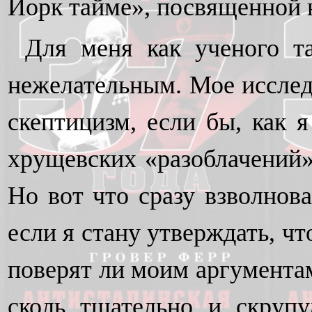
Йорк тайме», посвященной 
Для меня как ученого т
нежелательным. Мое исследо
скептицизм, если бы, как я
хрущевских «разоблачений»
Но вот что сразу взволнов
если я стану утверждать, ч
поверят ли моим аргументам
сколь тщательно и скруп