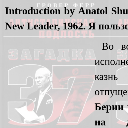
Introduction by Anatol Shu
New Leader, 1962. Я польз
Во в
исполн
казнь
отпущ
Берии 
на до