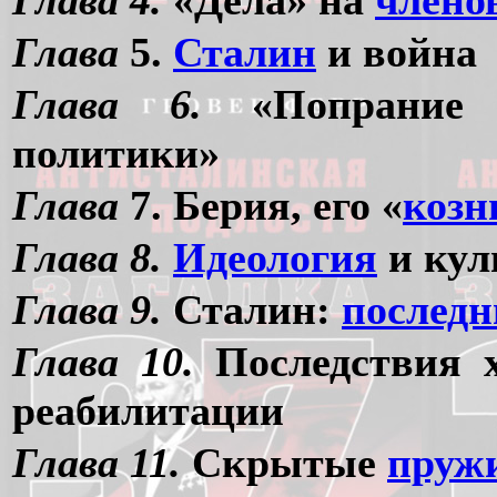
Глава 4.
«Дела» на
члено
Глава
5.
Сталин
и война
Глава 6.
«Попрани
политики»
Глава
7. Берия, его «
козн
Глава 8.
Идеология
и кул
Глава 9.
Сталин:
последн
Глава 10.
Последствия 
реабилитации
Глава 11.
Скрытые
пруж