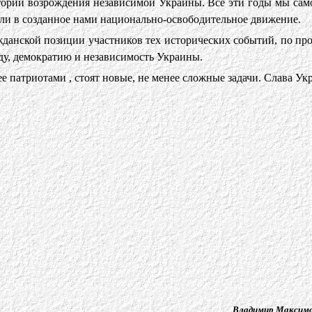
стории возрождения независимой Украины. Все эти годы мы са
или в созданное нами национально-освободительное движение.
данской позиции участников тех исторических событий, по про
оду, демократию и независимость Украины.
е патриотами , стоят новые, не менее сложные задачи. Слава Укр
Владимир Максим