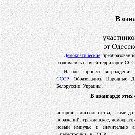
В озн
участнико
от Одесск
Демократические
преобразования
развивались на всей территории ССС
Начался процесс возрождения
СССР
. Образовались Народные Д
Белоруссии, Украины.
В авангарде этих
историю диссидентства, самизд
поражений, гражданское, демократи
новый импульс и значительно а
«перестройки» в СССР.