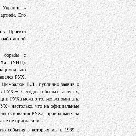
т Украины -
артией. Его
ов Проекта
работанной
т борьбы с
УХа (УНП),
ационально
давался РУХ,
 Цымбалюк В.Д., публично заявив о
в РУХе». Сегодня о былых заслугах,
зации РУХа можно только вспоминать.
УХ» настолько, что на официальные
ины основания РУХа, проводимых на
аже не пригласили.
что события в которых мы в 1989 г.