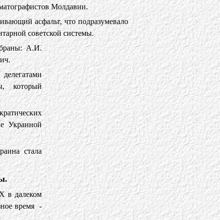
матографистов Молдавии.
ивающий асфальт, что подразумевало
итарной советской системы.
браны: А.И.
ич.
делегатами
ы, который
кратических
ие Украиной
раина стала
ы.
Х в далеком
зное время -