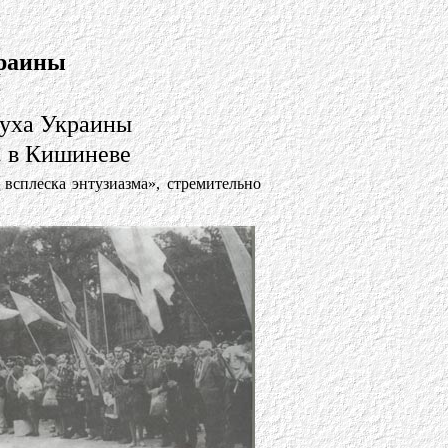
краины
Руха Украины
г. в Кишиневе
всплеска энтузиазма», стремительно