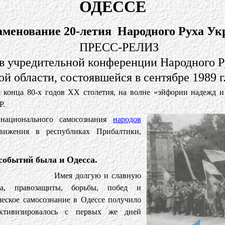
ОДЕССЕ
аменование 20-летия Народного Руха У
ПРЕСС-РЕЛИЗ
в учредительной конференции Народного 
ой области, состоявшейся в сентябре 1989 
 конца 80-х годов ХХ столетия, на волне «эйфории надежд и 
Р.
 национального самосознания
народов
вижения в республиках Прибалтики,
 событий была и Одесса.
Имея долгую и славную
ата, правозащиты, борьбы, побед и
ческое самосознание в Одессе получило
ктивизировалось с первых же дней