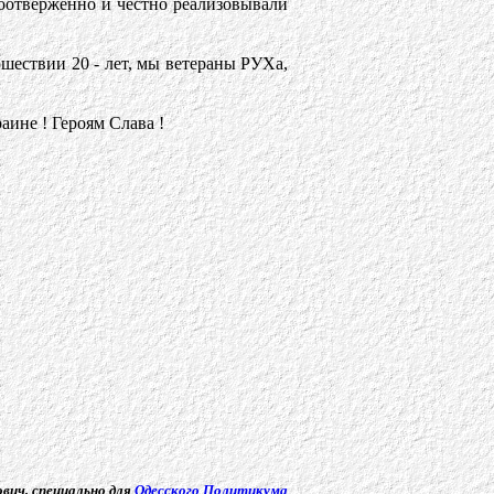
моотверженно и честно реализовывали
шествии 20 - лет, мы ветераны РУХа,
аине ! Героям Слава !
ович
,
специально для
Одесского Политикума