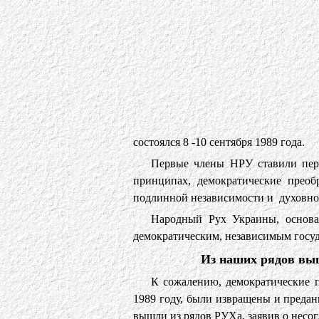
состоялся 8 -10 сентября 1989 года.
Первые члены НРУ ставили пере
принципах, демократические преоб
подлинной независимости и духовное
Народный Рух Украины, основат
демократическим, независимым госу
Из наших рядов вы
К сожалению, демократические 
1989 году, были извращены и предан
вышли из рядов РУХа, заявив о несог