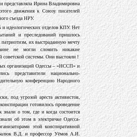
ии представляла Ирина Владимировна
 этого движения к Союзу писателей
ого съезда НРУ.
Б и идеологических отделов КПУ. Нет
спытаний и преследований пришлось
 патриотизм, их выстраданную мечту
раине не могли сломить никакие
 советской системы. Они выстояли !
нных организаций Одессы – «НССП» и
ись представители национально-
редительную конференцию Народного
ки, под угрозой ареста активистов,
 конспирации готовилось проведение
 знали о том, где и когда состоится
знали об этом в электричке Одесса-
рганизаторами этой конспиративной
алюк В.Д. и профессор Уёмов А.И.