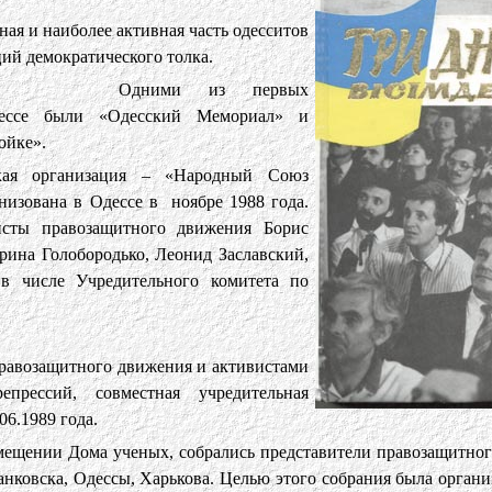
ная и наиболее активная часть одесситов
ий демократического толка.
Одними из первых
дессе были «Одесский Мемориал» и
ойке».
ская организация – «Народный Союз
низована в Одессе в ноябре 1988 года.
сты правозащитного движения Борис
рина Голобородько, Леонид Заславский,
 числе Учредительного комитета по
правозащитного движения и активистами
прессий, совместная учредительная
06.1989 года.
помещении Дома ученых, собрались представители правозащитно
нковска, Одессы, Харькова. Целью этого собрания была орган