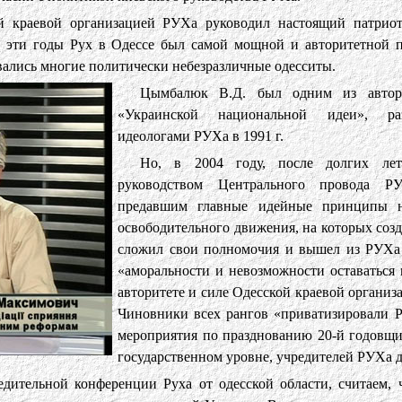
й краевой организацией РУХа руководил настоящий патрио
эти годы Рух в Одессе был самой мощной и авторитетной п
овались многие политически небезразличные одесситы.
Цымбалюк В.Д. был одним из автор
«Украинской национальной идеи», раз
идеологами РУХа в 1991 г.
Но, в 2004 году, после долгих ле
руководством Центрального провода Р
предавшим главные идейные принципы н
освободительного движения, на которых соз
сложил свои полномочия и вышел из РУХа
«аморальности и невозможности оставаться 
авторитете и силе Одесской краевой органи
Чиновники всех рангов «приватизировали Р
мероприятия по празднованию 20-й годовщ
государственном уровне, учредителей РУХа д
едительной конференции Руха от одесской области, считаем, 