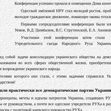
Конференция успешно прошла в помещении Дома кине
Одесской эмблемой НРУ стал молодой росток, проб
молодое гражданское движение, ломающее оковы тотал
Первыми сопредседателями конференции были из
Уемов, В.Д. Цимбалюк, В.С. Струтинский, Е.А. Акимов
Участники этой конференции затем стали 
Учредительного съезда Народного Руха Украин
д собой задачи консолидации украинского общества на демо
разования во всех сферах общественной жизни, приобретен
 возрождение украинского народа.
елями которого они стали, с этими задачами справился. Ук
дарством!
шли практически все демократические партии Украин
принципы, мечты и идеалы патриотов Украины, создавших РУ
ы ее руководством, а почти все одесские учредители РУХа в ра
ласии с политикой киевского руководства РУХа.