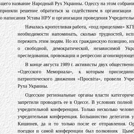
вшего название Народный Рух Украины. Одессу на этом собран
 приняли решение обратиться за содействием в организации
по написания Устава НРУ и организации проведения Учредительн
Началась кропотливая работа, «под прицелами» КГ
необходимости напоминать, сколько трудностей, и
пережить этим людям. Но их гражданскую позицию, их
о свободной, демократической, независимой Ук
преследования, провокации и репрессии агонизирующей
В конце августа 1989 г. активисты двух обществе
«Одесского Мемориала», к которым присоединил
патриотического движения «Просвіта», провели Уч
Руха Украины.
Одесские региональные органы власти категоричес
запретили проводить ее в Одессе. В условиях полной
учредительной конференции. Только несколько человек
учредительная конференция. Большинство делегатов у
Кишинев, да и то только после ее отправления. О
поездки и самой конференции был полковник Цымб